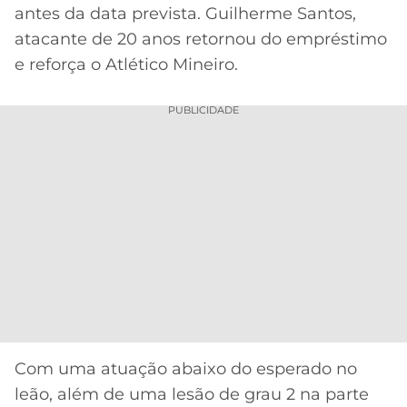
antes da data prevista. Guilherme Santos,
MERCADO
CÓDIGO
CORINTHIANS
atacante de 20 anos retornou do empréstimo
DA
DE
LIBERTADORES
e reforça o Atlético Mineiro.
BOLA
INDICAÇÃO
SÃO
BET365
PAULO
COPA
PUBLICIDADE
PALPITES
DO
CÓDIGO
BRASIL
SANTOS
BETANO
PREMIER
FLAMENGO
MELHORES
LEAGUE
APPS
DE
FLUMINENSE
COPA
APOSTAS
SUL-
BOTAFOGO
AMERICANA
CASSINOS
ONLINE
VASCO
LIGA
DOS
Com uma atuação abaixo do esperado no
MELHORES
CAMPEÕES
leão, além de uma lesão de grau 2 na parte
INTERNACIONAL