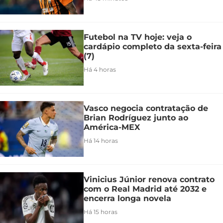
Futebol na TV hoje: veja o
cardápio completo da sexta-feira
(7)
Há 4 horas
Vasco negocia contratação de
Brian Rodríguez junto ao
América-MEX
Há 14 horas
Vinicius Júnior renova contrato
com o Real Madrid até 2032 e
encerra longa novela
Há 15 horas