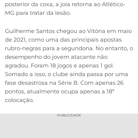
CASSINOS
posterior da coxa, a joia retorna ao Atlético-
ONLINE
LALIGA
MG para tratar da lesão.
2026
GRÊMIO
Guilherme Santos chegou ao Vitória em maio
ATLÉTICO
MG
de 2021, como uma das principais apostas
rubro-negras para a segundona. No entanto, o
CRUZEIRO
desempenho do jovem atacante não
agradou. Foram 18 jogos e apenas 1 gol.
Somado a isso, o clube ainda passa por uma
fase desastrosa na Série B. Com apenas 26
pontos, atualmente ocupa apenas a 18ª
colocação.
PUBLICIDADE