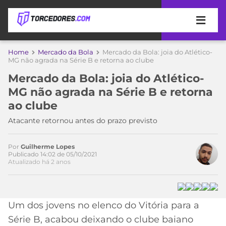
APOSTAS
Home
Mercado da Bola
Mercado da Bola: joia do Atlético-
MG não agrada na Série B e retorna ao clube
ÚLTIMAS
DICAS
Mercado da Bola: joia do Atlético-
DE
Acesse o perfil do autor
MG não agrada na Série B e retorna
APOSTA
no Twitter
COPA
ao clube
DO
MUNDO
MELHORES
Atacante retornou antes do prazo previsto
SITES
DE
TIMES
Por
Guilherme Lopes
APOSTAS
Publicado 14:02 de 05/10/2021
Atualizado há 2 anos
2026
CAMPEONATOS
MEU
TIME
CÓDIGO
MÍDIA
PROMOCIONAL
BRASILEIRÃO
Um dos jovens no elenco do Vitória para a
ESPORTIVA
BETBOOM
PALMEIRAS
SÉRIE
Série B, acabou deixando o clube baiano
A