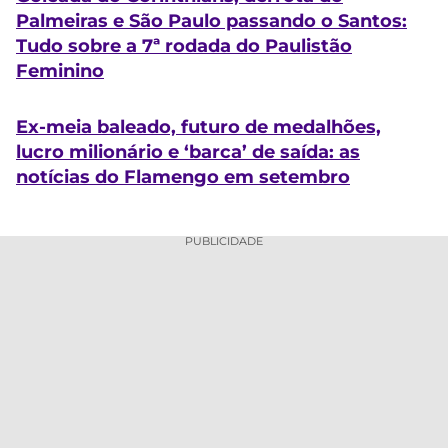
Palmeiras e São Paulo passando o Santos:
Tudo sobre a 7ª rodada do Paulistão
Feminino
Ex-meia baleado, futuro de medalhões,
lucro milionário e ‘barca’ de saída: as
notícias do Flamengo em setembro
PUBLICIDADE