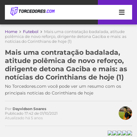
APOSTAS
Home
Futebol
Mais uma contratação badalada, atitude
polêmica de novo reforço, dirigente detona Gaciba e mais: as
notícias do Corinthians de hoje (1)
ÚLTIMAS
DICAS
DE
Mais uma contratação badalada,
APOSTA
COPA
atitude polêmica de novo reforço,
DO
dirigente detona Gaciba e mais: as
MUNDO
MELHORES
notícias do Corinthians de hoje (1)
SITES
DE
No Torcedores.com você pode ver um resumo com os
TIMES
APOSTAS
principais notícias do Corinthians de hoje
Acesse o perfil do autor
2026
no Twitter
CAMPEONATOS
MEU
Por
Dayvidson Soares
TIME
Publicado 17:42 de 01/10/2021
CÓDIGO
Atualizado há 5 anos
MÍDIA
PROMOCIONAL
BRASILEIRÃO
ESPORTIVA
BETBOOM
PALMEIRAS
SÉRIE
A