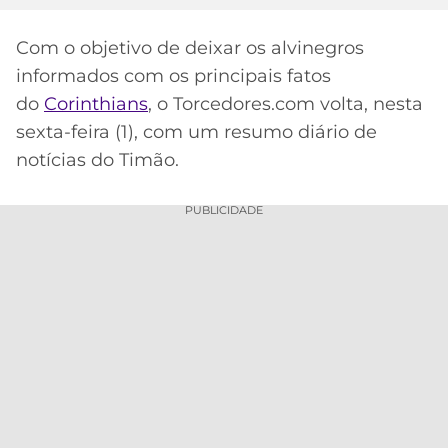
MERCADO
CÓDIGO
CORINTHIANS
Com o objetivo de deixar os alvinegros
DA
DE
LIBERTADORES
informados com os principais fatos
BOLA
INDICAÇÃO
SÃO
BET365
do
Corinthians
, o Torcedores.com volta, nesta
PAULO
COPA
PALPITES
DO
sexta-feira (1), com um resumo diário de
CÓDIGO
BRASIL
notícias do Timão.
SANTOS
BETANO
PREMIER
PUBLICIDADE
FLAMENGO
MELHORES
LEAGUE
APPS
DE
FLUMINENSE
COPA
APOSTAS
SUL-
BOTAFOGO
AMERICANA
CASSINOS
ONLINE
VASCO
LIGA
DOS
MELHORES
CAMPEÕES
INTERNACIONAL