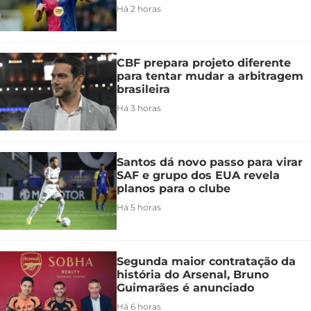
Há 2 horas
CBF prepara projeto diferente
para tentar mudar a arbitragem
brasileira
Há 3 horas
Santos dá novo passo para virar
SAF e grupo dos EUA revela
planos para o clube
Há 5 horas
Segunda maior contratação da
história do Arsenal, Bruno
Guimarães é anunciado
Há 6 horas