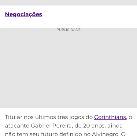
CASSINOS
ONLINE
LALIGA
2026
GRÊMIO
Negociações
PUBLICIDADE
ATLÉTICO
MG
CRUZEIRO
Titular nos últimos três jogos do
Corinthians
, o
atacante Gabriel Pereira, de 20 anos, ainda
não tem seu futuro definido no Alvinegro. O