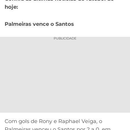
CASSINOS
ONLINE
hoje:
LALIGA
2026
GRÊMIO
Palmeiras vence o Santos
ATLÉTICO
MG
PUBLICIDADE
CRUZEIRO
Com gols de Rony e Raphael Veiga, o
Palmeiras venceu o Santos por 2 a 0, em