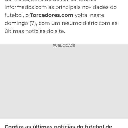
informados com as principais novidades do
MERCADO
CÓDIGO
CORINTHIANS
futebol, o
Torcedores.com
volta, neste
DA
DE
LIBERTADORES
BOLA
INDICAÇÃO
domingo (7), com um resumo diário com as
SÃO
BET365
últimas notícias do site.
PAULO
COPA
PALPITES
DO
CÓDIGO
BRASIL
PUBLICIDADE
SANTOS
BETANO
PREMIER
FLAMENGO
MELHORES
LEAGUE
APPS
DE
FLUMINENSE
COPA
APOSTAS
SUL-
BOTAFOGO
AMERICANA
CASSINOS
ONLINE
VASCO
LIGA
DOS
MELHORES
CAMPEÕES
INTERNACIONAL
Confira as últimas notícias do futebol de