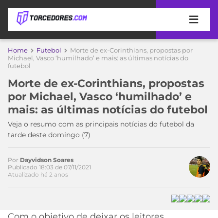
APOSTAS
Home
Futebol
Morte de ex-Corinthians, propostas por
Michael, Vasco ‘humilhado’ e mais: as últimas notícias do
futebol
ÚLTIMAS
DICAS
DE
Morte de ex-Corinthians, propostas
APOSTA
COPA
por Michael, Vasco ‘humilhado’ e
DO
mais: as últimas notícias do futebol
MUNDO
MELHORES
Veja o resumo com as principais notícias do futebol da
SITES
tarde deste domingo (7)
DE
TIMES
APOSTAS
Acesse o perfil do autor
2026
Por
Dayvidson Soares
Publicado 18:03 de 07/11/2021
no Twitter
CAMPEONATOS
MEU
Atualizado há 2 anos
TIME
CÓDIGO
MÍDIA
PROMOCIONAL
BRASILEIRÃO
ESPORTIVA
BETBOOM
PALMEIRAS
SÉRIE
Com o objetivo de deixar os leitores
A