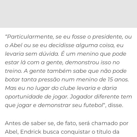
CASSINOS
ONLINE
LALIGA
2026
GRÊMIO
ATLÉTICO
“Particularmente, se eu fosse o presidente, ou
MG
o Abel ou se eu decidisse alguma coisa, eu
levaria sem dúvida. É um menino que pode
CRUZEIRO
estar lá com a gente, demonstrou isso no
treino. A gente também sabe que não pode
botar tanta pressão num menino de 15 anos.
Mas eu no lugar do clube levaria e daria
oportunidade de jogar. Jogador diferente tem
que jogar e demonstrar seu futebol
“, disse.
Antes de saber se, de fato, será chamado por
Abel, Endrick busca conquistar o título da