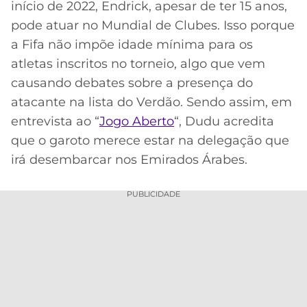
início de 2022, Endrick, apesar de ter 15 anos,
MERCADO
CÓDIGO
CORINTHIANS
pode atuar no Mundial de Clubes. Isso porque
DA
DE
LIBERTADORES
a Fifa não impõe idade mínima para os
BOLA
INDICAÇÃO
SÃO
atletas inscritos no torneio, algo que vem
BET365
PAULO
COPA
causando debates sobre a presença do
PALPITES
DO
atacante na lista do Verdão. Sendo assim, em
CÓDIGO
BRASIL
SANTOS
BETANO
entrevista ao “
Jogo Aberto
“, Dudu acredita
que o garoto merece estar na delegação que
PREMIER
FLAMENGO
MELHORES
LEAGUE
irá desembarcar nos Emirados Árabes.
APPS
DE
FLUMINENSE
COPA
PUBLICIDADE
APOSTAS
SUL-
BOTAFOGO
AMERICANA
CASSINOS
ONLINE
VASCO
LIGA
DOS
MELHORES
CAMPEÕES
INTERNACIONAL