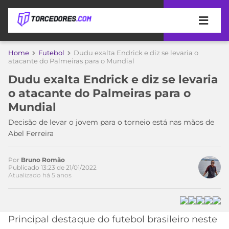
APOSTAS
Home
Futebol
Dudu exalta Endrick e diz se levaria o
atacante do Palmeiras para o Mundial
ÚLTIMAS
DICAS
Dudu exalta Endrick e diz se levaria
DE
o atacante do Palmeiras para o
APOSTA
COPA
Mundial
DO
MUNDO
MELHORES
Decisão de levar o jovem para o torneio está nas mãos de
SITES
Abel Ferreira
DE
TIMES
APOSTAS
Por
Bruno Romão
2026
Publicado 13:23 de 21/01/2022
Atualizado há 5 anos
CAMPEONATOS
MEU
TIME
CÓDIGO
MÍDIA
PROMOCIONAL
BRASILEIRÃO
ESPORTIVA
BETBOOM
PALMEIRAS
SÉRIE
Principal destaque do futebol brasileiro neste
A