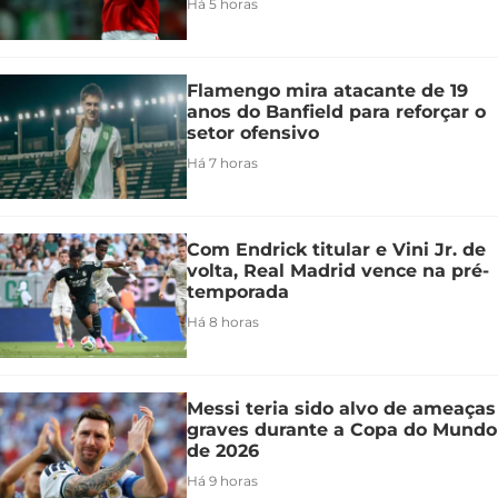
Há 5 horas
Flamengo mira atacante de 19
anos do Banfield para reforçar o
setor ofensivo
Há 7 horas
Com Endrick titular e Vini Jr. de
volta, Real Madrid vence na pré-
temporada
Há 8 horas
Messi teria sido alvo de ameaças
graves durante a Copa do Mundo
de 2026
Há 9 horas