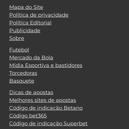
Mapa do Site
Política de privacidade
Política Editorial
Publicidade
Sobre
Futebol
Mercado da Bola
Mídia Esportiva e bastidores
Torcedoras
Basquete
Dicas de apostas
Melhores sites de apostas
Código de indicação Betano
Código bet365
Código de indicação Superbet