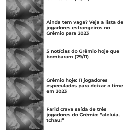
Ainda tem vaga? Veja a lista de
jogadores estrangeiros no
Grêmio para 2023
5 notícias do Grêmio hoje que
bombaram (29/11)
Grêmio hoje: 11 jogadores
especulados para deixar o time
em 2023
Farid crava saída de três
jogadores do Grêmio: “aleluia,
tchau!”