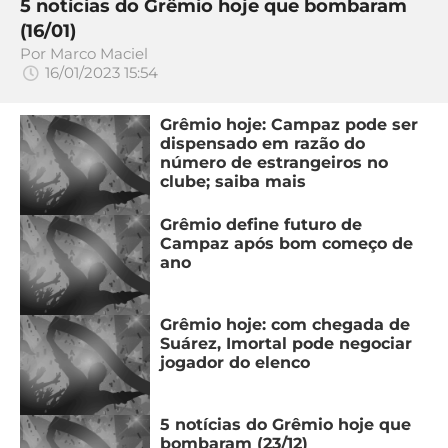
5 notícias do Grêmio hoje que bombaram
(16/01)
Por
Marco Maciel
16/01/2023 15:54
Grêmio hoje: Campaz pode ser
dispensado em razão do
número de estrangeiros no
clube; saiba mais
Grêmio define futuro de
Campaz após bom começo de
ano
Grêmio hoje: com chegada de
Suárez, Imortal pode negociar
jogador do elenco
5 notícias do Grêmio hoje que
bombaram (23/12)