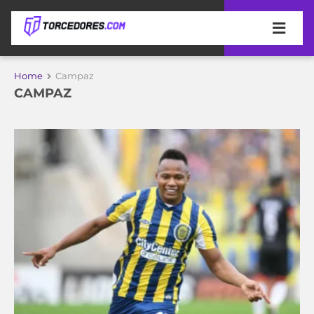
APOSTAS
Home
Campaz
CAMPAZ
ÚLTIMAS
DICAS
DE
APOSTA
COPA
DO
MUNDO
MELHORES
SITES
DE
TIMES
APOSTAS
2026
CAMPEONATOS
MEU
TIME
CÓDIGO
MÍDIA
PROMOCIONAL
BRASILEIRÃO
ESPORTIVA
BETBOOM
PALMEIRAS
SÉRIE
A