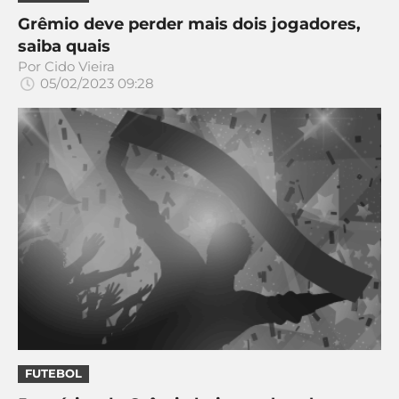
Grêmio deve perder mais dois jogadores,
saiba quais
Por
Cido Vieira
05/02/2023 09:28
FUTEBOL