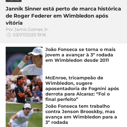
Jannik Sinner está perto de marca histórica
de Roger Federer em Wimbledon após
vitória
Por
Jamis Gomes Jr.
03/07/2025 19:16
João Fonseca se torna o mais
jovem a avançar à 3ª rodada
em Wimbledon desde 2011
McEnroe, tricampeão de
Wimbledon, sugere
aposentadoria de Fognini após
derrota para Alcaraz: “Foi o
final perfeito”
João Fonseca tem trabalho
contra Jenson Brooskby, mas
avança em Wimbledon para a
3ª rodada