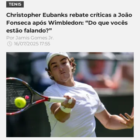
CASSINOS
TENIS
ONLINE
LALIGA
2026
GRÊMIO
Christopher Eubanks rebate críticas a João
Fonseca após Wimbledon: “Do que vocês
estão falando?”
ATLÉTICO
Por
Jamis Gomes Jr.
MG
16/07/2025 17:55
CRUZEIRO