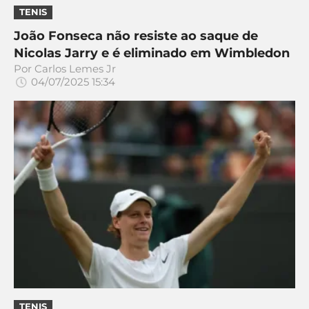
TENIS
João Fonseca não resiste ao saque de
Nicolas Jarry e é eliminado em Wimbledon
Por
Carlos Lemes Jr
04/07/2025 15:34
TENIS