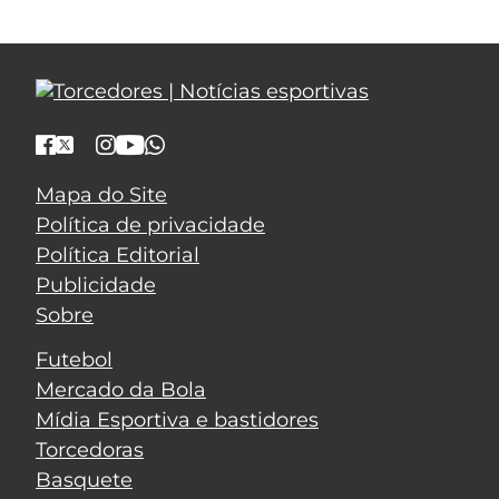
Mapa do Site
Política de privacidade
Política Editorial
Publicidade
Sobre
Futebol
Mercado da Bola
Mídia Esportiva e bastidores
Torcedoras
Basquete