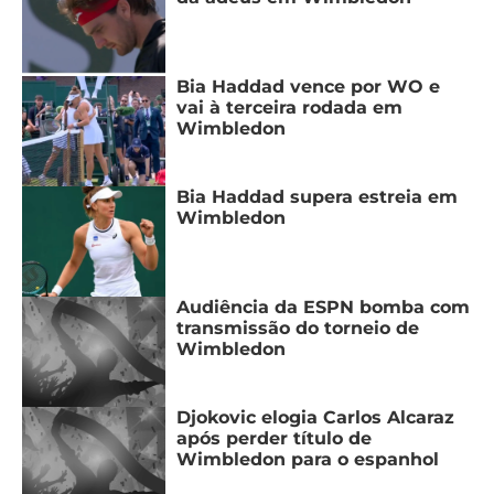
Bia Haddad vence por WO e
vai à terceira rodada em
Wimbledon
Bia Haddad supera estreia em
Wimbledon
Audiência da ESPN bomba com
transmissão do torneio de
Wimbledon
Djokovic elogia Carlos Alcaraz
após perder título de
Wimbledon para o espanhol