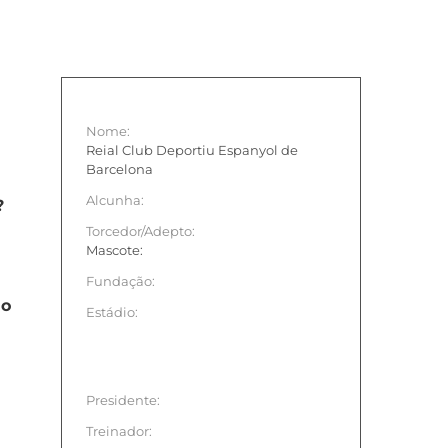
Nome:
Reial Club Deportiu Espanyol de
Barcelona
Alcunha:
?
Torcedor/Adepto:
Mascote:
Fundação:
no
Estádio:
Presidente:
Treinador: