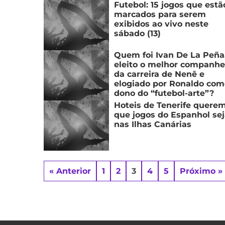
Futebol: 15 jogos que estã
marcados para serem
exibidos ao vivo neste
sábado (13)
Quem foi Ivan De La Peña
eleito o melhor companhe
da carreira de Nenê e
elogiado por Ronaldo com
dono do “futebol-arte”?
Hoteis de Tenerife quere
que jogos do Espanhol se
nas Ilhas Canárias
« Anterior
1
2
3
4
5
Próximo »