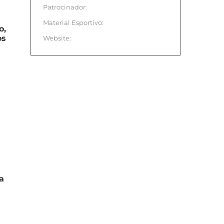
Patrocinador:
Material Esportivo:
o,
os
Website:
a