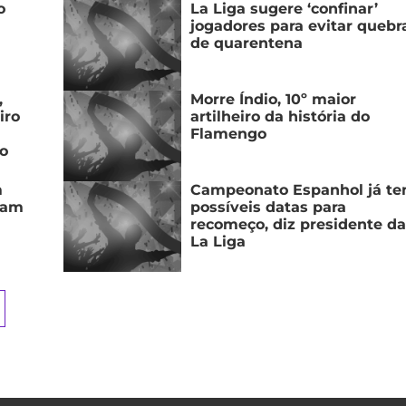
o
La Liga sugere ‘confinar’
jogadores para evitar quebr
de quarentena
,
Morre Índio, 10º maior
iro
artilheiro da história do
Flamengo
o
m
Campeonato Espanhol já t
jam
possíveis datas para
recomeço, diz presidente da
La Liga