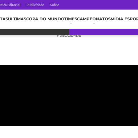
ítica Editorial
Publicidade
Sobre
TAS
ÚLTIMAS
COPA DO MUNDO
TIMES
CAMPEONATOS
MÍDIA ESPO
PUBLICIDADE