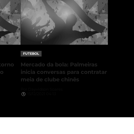
FUTEBOL
etorno
Mercado da bola: Palmeiras
do
inicia conversas para contratar
meia de clube chinês
Por
Dayvidson Soares
15/12/2021 04:13