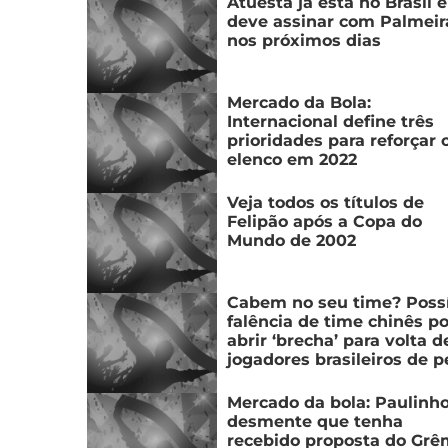
Atuesta já está no Brasil e
deve assinar com Palmeir
nos próximos dias
Mercado da Bola:
Internacional define três
prioridades para reforçar 
elenco em 2022
Veja todos os títulos de
Felipão após a Copa do
Mundo de 2002
Cabem no seu time? Poss
falência de time chinês p
abrir ‘brecha’ para volta d
jogadores brasileiros de p
Mercado da bola: Paulinh
desmente que tenha
recebido proposta do Grê