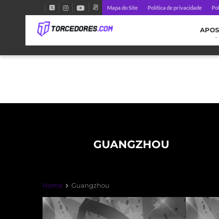
Mapa do Site
Política de privacidade
Pol
APOS
GUANGZHOU
Home
Guangzhou