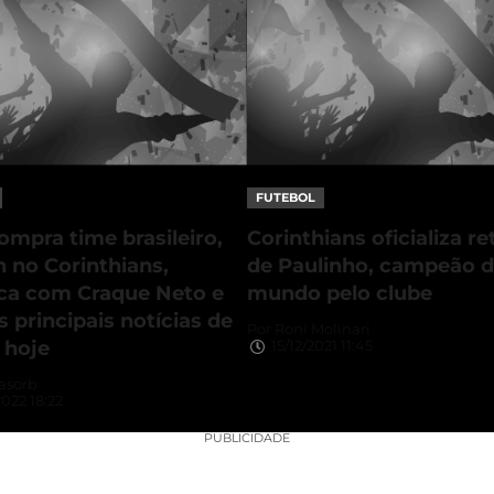
FUTEBOL
mpra time brasileiro,
Corinthians oficializa r
 no Corinthians,
de Paulinho, campeão 
ca com Craque Neto e
mundo pelo clube
s principais notícias de
Por
Roni Molinari
 hoje
15/12/2021 11:45
asorb
022 18:22
PUBLICIDADE