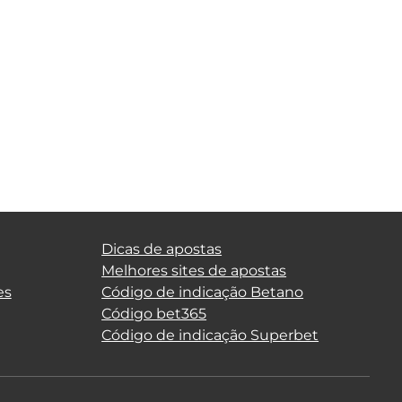
Dicas de apostas
Melhores sites de apostas
es
Código de indicação Betano
Código bet365
Código de indicação Superbet