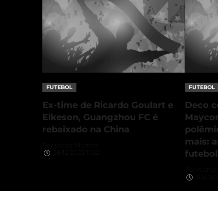
FUTEBOL
FUTEBOL
Ex-time de Ricardo Goulart e
Deco co
Elkeson, Guangzhou FC é
Maycon
rebaixado na China
polêmi
mais: a
Por
Victor Martins
futebol
28/12/2022 11:52
Por
nichol
30/03/2