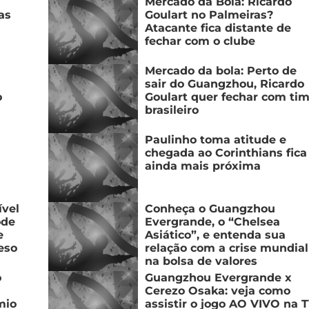
Mercado da Bola: Ricardo
as
Goulart no Palmeiras?
Atacante fica distante de
fechar com o clube
Mercado da bola: Perto de
sair do Guangzhou, Ricardo
o
Goulart quer fechar com ti
brasileiro
Paulinho toma atitude e
chegada ao Corinthians fica
ainda mais próxima
ível
Conheça o Guangzhou
ode
Evergrande, o “Chelsea
e
Asiático”, e entenda sua
eso
relação com a crise mundial
na bolsa de valores
o
Guangzhou Evergrande x
Cerezo Osaka: veja como
mio
assistir o jogo AO VIVO na 