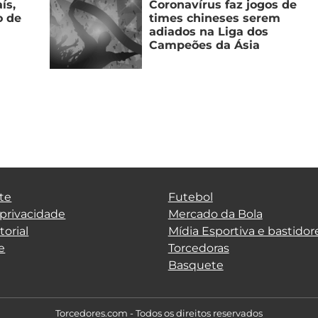
ís,
Coronavírus faz jogos de
o de
times chineses serem
adiados na Liga dos
Campeões da Ásia
te
Futebol
 privacidade
Mercado da Bola
torial
Mídia Esportiva e bastidor
e
Torcedoras
Basquete
Torcedores.com - Todos os direitos reservados