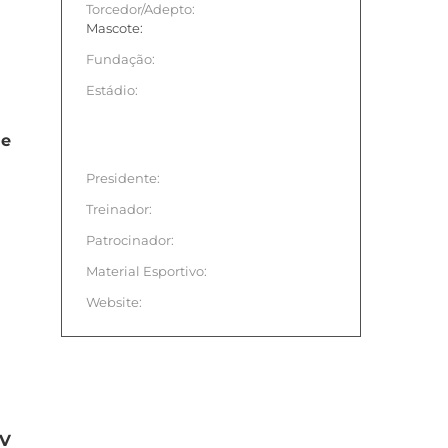
Torcedor/Adepto:
Mascote:
Fundação:
Estádio:
me
Presidente:
Treinador:
Patrocinador:
Material Esportivo:
Website:
TV