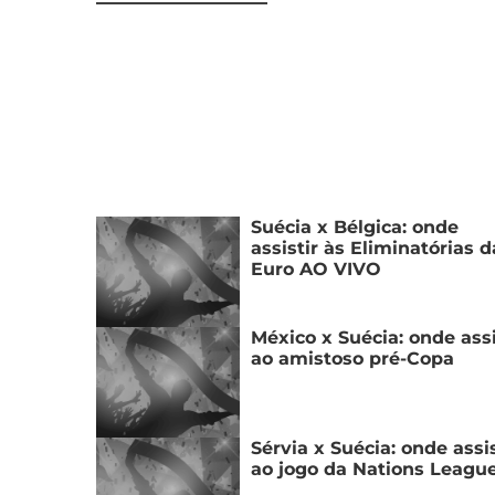
Suécia x Bélgica: onde
assistir às Eliminatórias d
Euro AO VIVO
México x Suécia: onde assi
ao amistoso pré-Copa
Sérvia x Suécia: onde assis
ao jogo da Nations Leagu