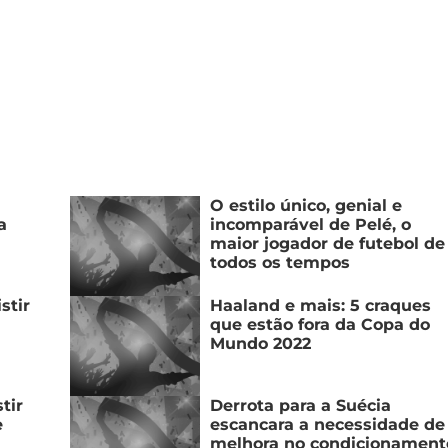
O estilo único, genial e
a
incomparável de Pelé, o
maior jogador de futebol de
todos os tempos
stir
Haaland e mais: 5 craques
que estão fora da Copa do
Mundo 2022
tir
Derrota para a Suécia
e
escancara a necessidade de
melhora no condicionament