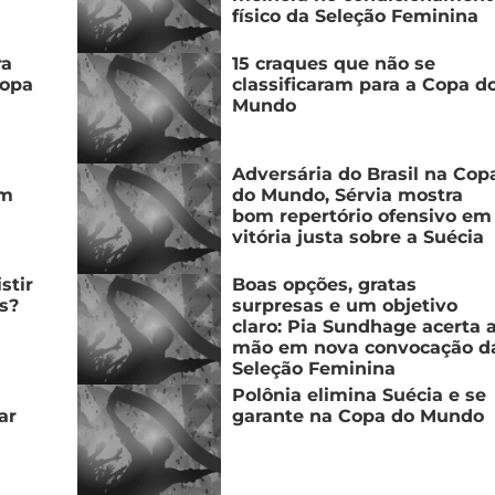
físico da Seleção Feminina
ra
15 craques que não se
Copa
classificaram para a Copa d
Mundo
Adversária do Brasil na Cop
im
do Mundo, Sérvia mostra
bom repertório ofensivo em
vitória justa sobre a Suécia
stir
Boas opções, gratas
s?
surpresas e um objetivo
claro: Pia Sundhage acerta 
mão em nova convocação d
Seleção Feminina
Polônia elimina Suécia e se
ar
garante na Copa do Mundo