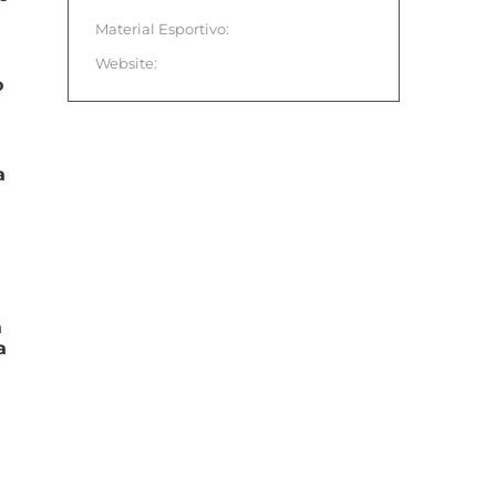
Material Esportivo:
Website:
o
a
a
a