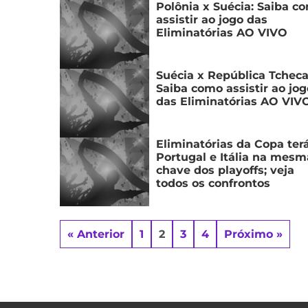
Polônia x Suécia: Saiba c
assistir ao jogo das
Eliminatórias AO VIVO
Suécia x República Tcheca
Saiba como assistir ao jog
das Eliminatórias AO VIV
Eliminatórias da Copa ter
Portugal e Itália na mesm
chave dos playoffs; veja
todos os confrontos
« Anterior
1
2
3
4
Próximo »