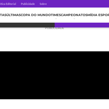
ítica Editorial
Publicidade
Sobre
TAS
ÚLTIMAS
COPA DO MUNDO
TIMES
CAMPEONATOS
MÍDIA ESPO
PUBLICIDADE