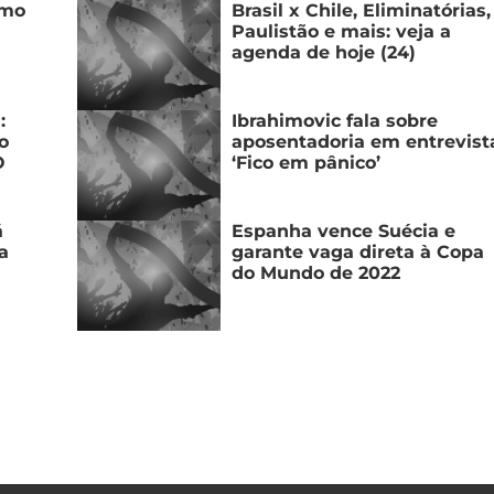
omo
Brasil x Chile, Eliminatórias,
Paulistão e mais: veja a
agenda de hoje (24)
:
Ibrahimovic fala sobre
o
aposentadoria em entrevist
O
‘Fico em pânico’
á
Espanha vence Suécia e
a
garante vaga direta à Copa
do Mundo de 2022