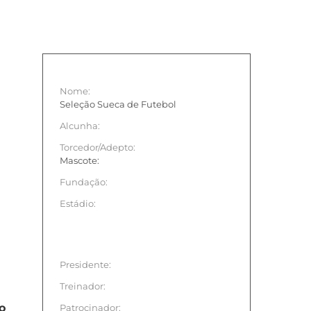
Nome:
Seleção Sueca de Futebol
Alcunha:
Torcedor/Adepto:
Mascote:
Fundação:
Estádio:
Presidente:
Treinador:
o
Patrocinador: