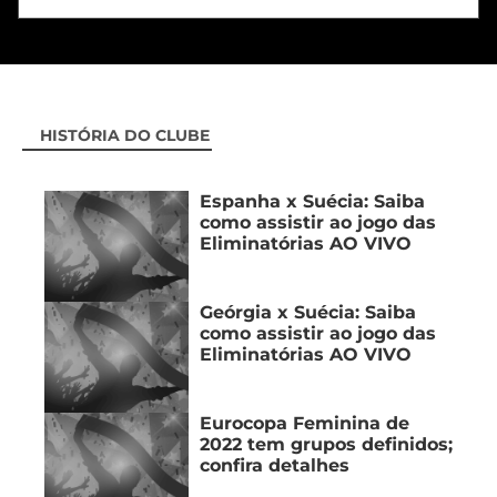
CASSINOS
ONLINE
LALIGA
2026
GRÊMIO
ATLÉTICO
MG
HISTÓRIA DO CLUBE
CRUZEIRO
Espanha x Suécia: Saiba
como assistir ao jogo das
Eliminatórias AO VIVO
Geórgia x Suécia: Saiba
como assistir ao jogo das
Eliminatórias AO VIVO
Eurocopa Feminina de
2022 tem grupos definidos;
confira detalhes