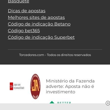
Basquete
Dicas de apostas
Melhores sites de apostas
Código de indicação Betano
Código bet365
Código de indicação Superbet
Torcedores.com - Todos os direitos reservados
Ministério da Fazenda
adverte: Aposta não é
investimento
X