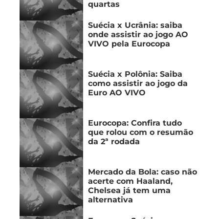
quartas
Suécia x Ucrânia: saiba
onde assistir ao jogo AO
VIVO pela Eurocopa
Suécia x Polônia: Saiba
como assistir ao jogo da
Euro AO VIVO
Eurocopa: Confira tudo
que rolou com o resumão
da 2ª rodada
Mercado da Bola: caso não
acerte com Haaland,
Chelsea já tem uma
alternativa