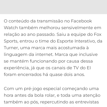
CASSINOS
ONLINE
LALIGA
2026
GRÊMIO
O conteúdo da transmissão no Facebook
ATLÉTICO
Watch também melhorou sensivelmente em
MG
relação ao ano passado. Saiu a equipe do Fox
Sports, entrou o time do Esporte Interativo, da
CRUZEIRO
Turner, uma marca mais acostumada à
linguagem da internet. Marca que inclusive
se mantém funcionando por causa dessa
experiência, já que os canais de TV do EI
foram encerrados há quase dois anos.
Com um pré-jogo especial começando uma
hora antes da bola rolar, e toda uma atenção
também ao pós, repercutindo as entrevistas