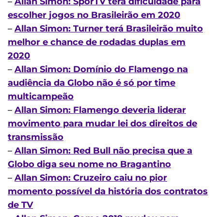
–
Allan Simon: SporTV terá dificuldade para
escolher jogos no Brasileirão em 2020
–
Allan Simon: Turner terá Brasileirão muito
melhor e chance de rodadas duplas em
2020
–
Allan Simon: Domínio do Flamengo na
audiência da Globo não é só por time
multicampeão
–
Allan Simon: Flamengo deveria liderar
movimento para mudar lei dos direitos de
transmissão
–
Allan Simon: Red Bull não precisa que a
Globo diga seu nome no Bragantino
–
Allan Simon: Cruzeiro caiu no pior
momento possível da história dos contratos
de TV