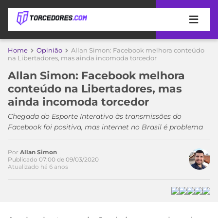
APOSTAS
Home
Opinião
Allan Simon: Facebook melhora conteúdo
na Libertadores, mas ainda incomoda torcedor
ÚLTIMAS
DICAS
Allan Simon: Facebook melhora
DE
conteúdo na Libertadores, mas
APOSTA
COPA
ainda incomoda torcedor
DO
MUNDO
MELHORES
Chegada do Esporte Interativo às transmissões do
SITES
Facebook foi positiva, mas internet no Brasil é problema
DE
TIMES
APOSTAS
Por
Allan Simon
2026
Publicado 07:00 de 09/03/2020
Atualizado há 6 anos
CAMPEONATOS
MEU
TIME
CÓDIGO
MÍDIA
PROMOCIONAL
BRASILEIRÃO
ESPORTIVA
BETBOOM
PALMEIRAS
SÉRIE
A