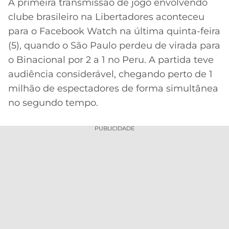
A primeira transmissão de jogo envolvendo
MERCADO
CÓDIGO
CORINTHIANS
clube brasileiro na Libertadores aconteceu
Acesse o perfil do autor
DA
DE
LIBERTADORES
no Twitter
para o Facebook Watch na última quinta-feira
BOLA
INDICAÇÃO
SÃO
(5), quando o São Paulo perdeu de virada para
BET365
PAULO
COPA
o Binacional por 2 a 1 no Peru. A partida teve
PALPITES
DO
audiência considerável, chegando perto de 1
CÓDIGO
BRASIL
SANTOS
milhão de espectadores de forma simultânea
BETANO
no segundo tempo.
PREMIER
FLAMENGO
MELHORES
LEAGUE
APPS
PUBLICIDADE
DE
FLUMINENSE
COPA
APOSTAS
SUL-
BOTAFOGO
AMERICANA
CASSINOS
ONLINE
VASCO
LIGA
DOS
MELHORES
CAMPEÕES
INTERNACIONAL