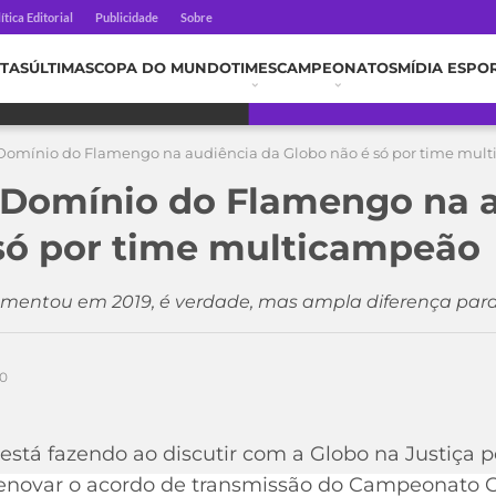
ítica Editorial
Publicidade
Sobre
TAS
ÚLTIMAS
COPA DO MUNDO
TIMES
CAMPEONATOS
MÍDIA ESPO
 Domínio do Flamengo na audiência da Globo não é só por time mul
 Domínio do Flamengo na 
só por time multicampeão
entou em 2019, é verdade, mas ampla diferença para o 
20
stá fazendo ao discutir com a Globo na Justiça p
 renovar o acordo de transmissão do Campeonato 