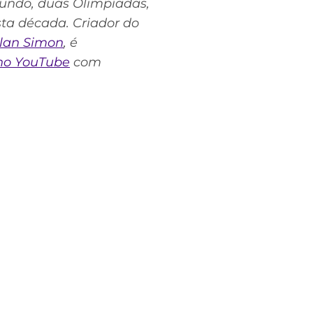
Mundo, duas Olimpíadas,
sta década. Criador do
llan Simon
, é
no YouTube
com