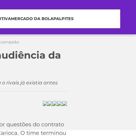
RTIVA
MERCADO DA BOLA
PALPITES
ticampeão
audiência da
rivais já existia antes
or questões do contrato
Carioca. O time terminou