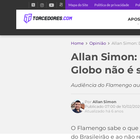
Mapa do Site
Política de privacidade
Pol
APOS
Home
Opinião
Allan Simon:
Allan Simon:
Globo não é 
Audiência do Flamengo aum
Por
Allan Simon
Publicado 07:00 de 10/02/20
Atualizado há 6 anos
O Flamengo sabe o que e
do Brasileirão e ao não
Acesse o perfil do autor