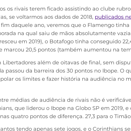
dos os rivais terem ficado assistindo ao clube rubr
Mas, se voltarmos aos dados de 2018,
publicados ne
fim daquele ano, veremos que o Flamengo tinha 
rada na qual saiu de mãos absolutamente vazias
 cresceu em 2019), o Botafogo tinha conseguido 22,
se marcou 20,5 pontos (também aumentou na tem
m Libertadores além de oitavas de final, sem disp
a passou da barreira dos 30 pontos no Ibope. O 
apolar os limites e fazer história na audiência n
entre médias de audiência de rivais não é verificáv
hians, que liderou o Ibope na Globo SP em 2019, e
as quatro pontos de diferença. 27,3 para o Timão, 
antos tendo apenas sete jogos, e o Corinthians se