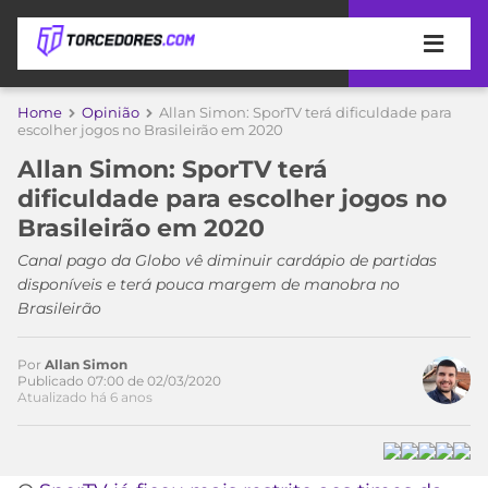
APOSTAS
Home
Opinião
Allan Simon: SporTV terá dificuldade para
escolher jogos no Brasileirão em 2020
ÚLTIMAS
DICAS
Allan Simon: SporTV terá
DE
dificuldade para escolher jogos no
APOSTA
COPA
Brasileirão em 2020
DO
MUNDO
MELHORES
Canal pago da Globo vê diminuir cardápio de partidas
SITES
disponíveis e terá pouca margem de manobra no
DE
Brasileirão
TIMES
APOSTAS
2026
Por
Allan Simon
CAMPEONATOS
MEU
Publicado 07:00 de 02/03/2020
Atualizado há 6 anos
TIME
CÓDIGO
MÍDIA
PROMOCIONAL
BRASILEIRÃO
ESPORTIVA
BETBOOM
PALMEIRAS
SÉRIE
A