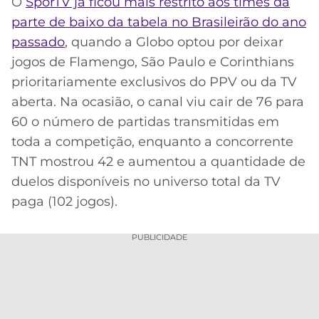
O
SporTV já ficou mais restrito aos times da
parte de baixo da tabela no Brasileirão do ano
MERCADO
CÓDIGO
CORINTHIANS
Acesse o perfil do autor
DA
DE
LIBERTADORES
passado
, quando a Globo optou por deixar
no Twitter
BOLA
INDICAÇÃO
jogos de Flamengo, São Paulo e Corinthians
SÃO
BET365
PAULO
COPA
prioritariamente exclusivos do PPV ou da TV
PALPITES
DO
aberta. Na ocasião, o canal viu cair de 76 para
CÓDIGO
BRASIL
SANTOS
60 o número de partidas transmitidas em
BETANO
toda a competição, enquanto a concorrente
PREMIER
FLAMENGO
TNT mostrou 42 e aumentou a quantidade de
MELHORES
LEAGUE
APPS
duelos disponíveis no universo total da TV
DE
FLUMINENSE
paga (102 jogos).
COPA
APOSTAS
SUL-
BOTAFOGO
AMERICANA
PUBLICIDADE
CASSINOS
ONLINE
VASCO
LIGA
DOS
MELHORES
CAMPEÕES
INTERNACIONAL