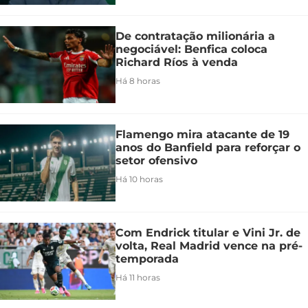
De contratação milionária a
negociável: Benfica coloca
Richard Ríos à venda
Há 8 horas
Flamengo mira atacante de 19
anos do Banfield para reforçar o
setor ofensivo
Há 10 horas
Com Endrick titular e Vini Jr. de
volta, Real Madrid vence na pré-
temporada
Há 11 horas