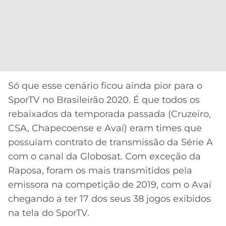
CASSINOS
ONLINE
LALIGA
2026
GRÊMIO
ATLÉTICO
MG
Só que esse cenário ficou ainda pior para o
CRUZEIRO
SporTV no Brasileirão 2020. É que todos os
rebaixados da temporada passada (Cruzeiro,
CSA, Chapecoense e Avaí) eram times que
possuíam contrato de transmissão da Série A
com o canal da Globosat. Com exceção da
Raposa, foram os mais transmitidos pela
emissora na competição de 2019, com o Avaí
chegando a ter 17 dos seus 38 jogos exibidos
na tela do SporTV.