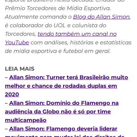
Prêmio Torcedores de Mídia Esportiva.
Atualmente comanda o
Blog do Allan Simon
,
é colaborador do UOL e colunista do
Torcedores,
tendo também um canal no
YouTube
com análises, histórias e estatísticas
de mídia esportiva e futebol em geral.
LEIA MAIS
–
Allan Simon: Turner terá Brasileirão muito
melhor e chance de rodadas duplas em
2020
–
Allan Simon: Domínio do Flamengo na
audiência da Globo não é só por time
multicampeão
–
Allan Simon: Flamengo deveria liderar