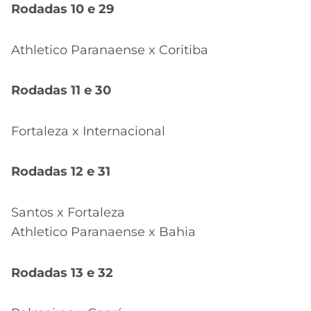
Rodadas 10 e 29
Athletico Paranaense x Coritiba
Rodadas 11 e 30
Fortaleza x Internacional
Rodadas 12 e 31
Santos x Fortaleza
Athletico Paranaense x Bahia
Rodadas 13 e 32