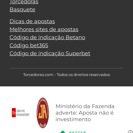
Torcedoras
Basquete
Dicas de apostas
Melhores sites de apostas
Código de indicação Betano
Código bet365
Código de indicação Superbet
Torcedores.com - Todos os direitos reservados
Ministério da Fazenda
adverte: Aposta não é
investimento