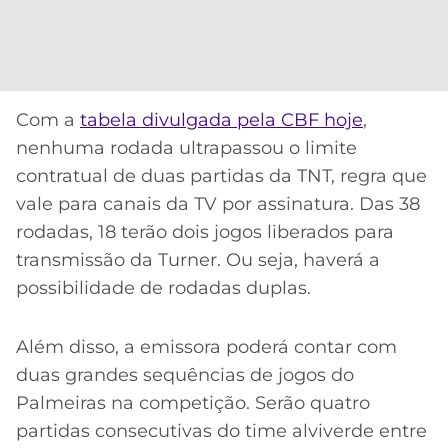
CASSINOS
ONLINE
LALIGA
2026
GRÊMIO
ATLÉTICO
Com a
tabela divulgada pela CBF hoje
,
MG
nenhuma rodada ultrapassou o limite
contratual de duas partidas da TNT, regra que
CRUZEIRO
vale para canais da TV por assinatura. Das 38
rodadas, 18 terão dois jogos liberados para
transmissão da Turner. Ou seja, haverá a
possibilidade de rodadas duplas.
Além disso, a emissora poderá contar com
duas grandes sequências de jogos do
Palmeiras na competição. Serão quatro
partidas consecutivas do time alviverde entre