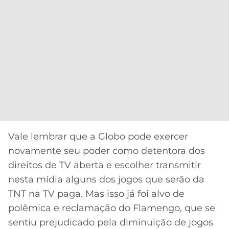
Vale lembrar que a Globo pode exercer
novamente seu poder como detentora dos
direitos de TV aberta e escolher transmitir
nesta mídia alguns dos jogos que serão da
TNT na TV paga. Mas isso já foi alvo de
polêmica e reclamação do Flamengo, que se
sentiu prejudicado pela diminuição de jogos