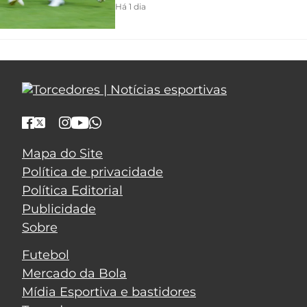
Há 1 dia
Mapa do Site
Política de privacidade
Política Editorial
Publicidade
Sobre
Futebol
Mercado da Bola
Mídia Esportiva e bastidores