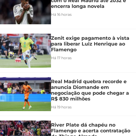
com o Real Madrid até 2032 e
encerra longa novela
Há 16 horas
Zenit exige pagamento à vista
para liberar Luiz Henrique ao
Flamengo
Há 17 horas
Real Madrid quebra recorde e
anuncia Diomande em
negociação que pode chegar a
R$ 830 milhões
Há 19 horas
River Plate dá chapéu no
Flamengo e acerta contratação