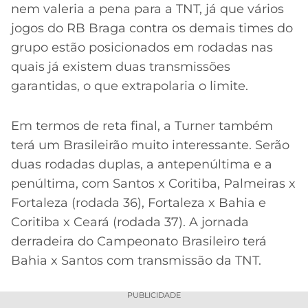
nem valeria a pena para a TNT, já que vários
jogos do RB Braga contra os demais times do
grupo estão posicionados em rodadas nas
quais já existem duas transmissões
garantidas, o que extrapolaria o limite.
Em termos de reta final, a Turner também
terá um Brasileirão muito interessante. Serão
duas rodadas duplas, a antepenúltima e a
penúltima, com Santos x Coritiba, Palmeiras x
Fortaleza (rodada 36), Fortaleza x Bahia e
Coritiba x Ceará (rodada 37). A jornada
derradeira do Campeonato Brasileiro terá
Bahia x Santos com transmissão da TNT.
PUBLICIDADE