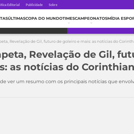
ítica Editorial
Publicidade
Sobre
TAS
ÚLTIMAS
COPA DO MUNDO
TIMES
CAMPEONATOS
MÍDIA ESPO
ta, Revelação de Gil, futuro de goleiro e mais: as notícias do Corinth
peta, Revelação de Gil, fut
s: as notícias do Corinthian
e ver um resumo com os principais notícias que envolv
1