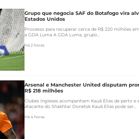
Grupo que negocia SAF do Botafogo vira alv
Estados Unidos
Processo para recuperar cerca de R$ 220 milhões em 
a GDA Luma A GDA Luma, grupo...
Há 2 horas
Arsenal e Manchester United disputam pr
R$ 218 milhões
Clubes ingleses acompanham Kauã Elias de perto e 
atacante do Shakhtar Donetsk Kauã Elias pode ser...
Há 4 horas