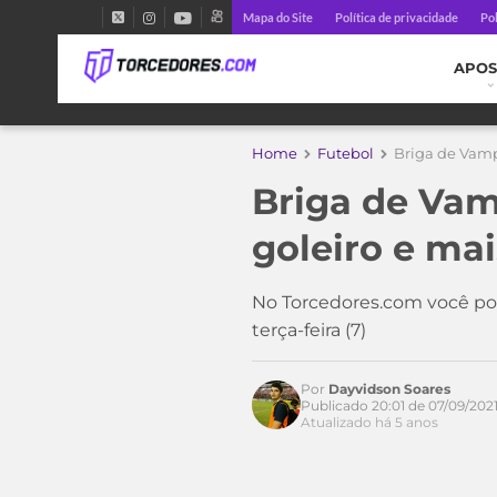
Mapa do Site
Política de privacidade
Pol
APOS
Home
Futebol
Briga de Vampe
Briga de Vam
goleiro e mai
No Torcedores.com você pod
terça-feira (7)
Acesse o perfil do autor
no Twitter
Por
Dayvidson Soares
Publicado 20:01 de 07/09/202
Atualizado há 5 anos