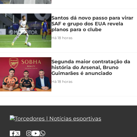
Santos dá novo passo para virar
SAF e grupo dos EUA revela
planos para o clube
Há 18 horas
Segunda maior contratação da
história do Arsenal, Bruno
Guimarães é anunciado
Há 18 horas