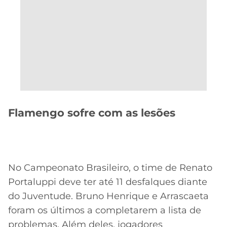
Flamengo sofre com as lesões
No Campeonato Brasileiro, o time de Renato
Portaluppi deve ter até 11 desfalques diante
do Juventude. Bruno Henrique e Arrascaeta
foram os últimos a completarem a lista de
problemas. Além deles, jogadores