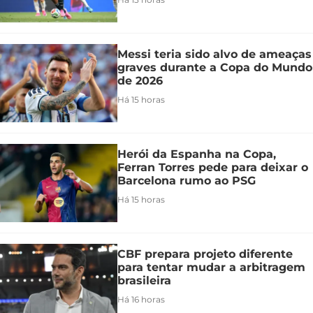
Messi teria sido alvo de ameaças
graves durante a Copa do Mundo
de 2026
Há 15 horas
Herói da Espanha na Copa,
Ferran Torres pede para deixar o
Barcelona rumo ao PSG
Há 15 horas
CBF prepara projeto diferente
para tentar mudar a arbitragem
brasileira
Há 16 horas