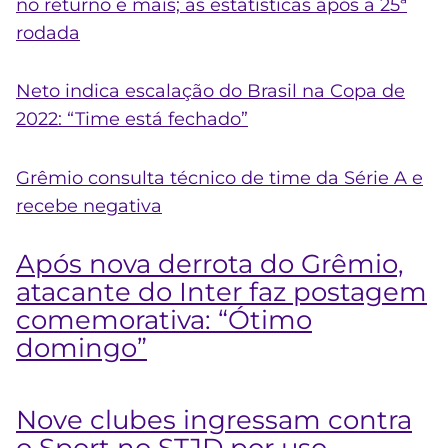
no returno e mais; as estatísticas após a 25ª
rodada
Neto indica escalação do Brasil na Copa de
2022: “Time está fechado”
Grêmio consulta técnico de time da Série A e
recebe negativa
Após nova derrota do Grêmio,
atacante do Inter faz postagem
comemorativa: “Ótimo
domingo”
Nove clubes ingressam contra
o Sport no STJD por uso