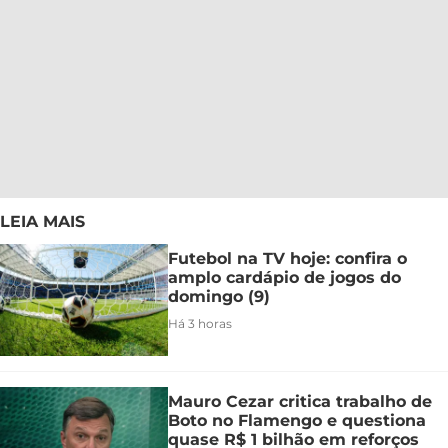
LEIA MAIS
Futebol na TV hoje: confira o
amplo cardápio de jogos do
domingo (9)
Há 3 horas
Mauro Cezar critica trabalho de
Boto no Flamengo e questiona
quase R$ 1 bilhão em reforços