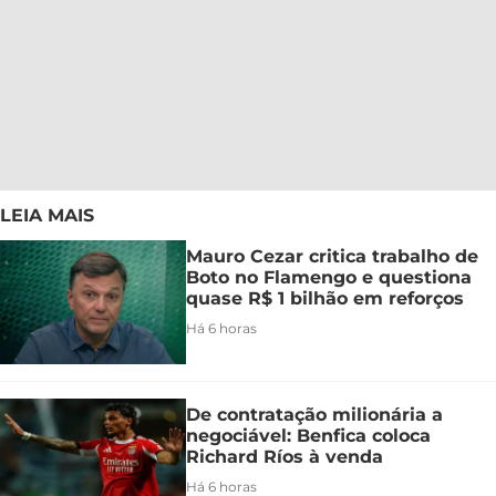
LEIA MAIS
Mauro Cezar critica trabalho de
Boto no Flamengo e questiona
quase R$ 1 bilhão em reforços
Há 6 horas
De contratação milionária a
negociável: Benfica coloca
Richard Ríos à venda
Há 6 horas