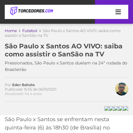
APOSTAS
Home
Futebol
São Paulo x Santos AO VIVO: saiba como
assistir o SanSão na TV
ÚLTIMAS
DICAS
São Paulo x Santos AO VIVO: saiba
DE
como assistir o SanSão na TV
APOSTA
COPA
Pressionados, São Paulo x Santos duelam na 24ª rodada do
DO
Brasileirão
MUNDO
MELHORES
SITES
DE
Por
Eder Bahúte
TIMES
Publicado 15:55 de 06/10/2021
APOSTAS
Atualizado há 4 anos
2026
CAMPEONATOS
MEU
TIME
CÓDIGO
São Paulo x Santos se enfrentam nesta
MÍDIA
PROMOCIONAL
BRASILEIRÃO
ESPORTIVA
BETBOOM
PALMEIRAS
SÉRIE
quinta-feira (6) às 18h30 (de Brasília) no
A