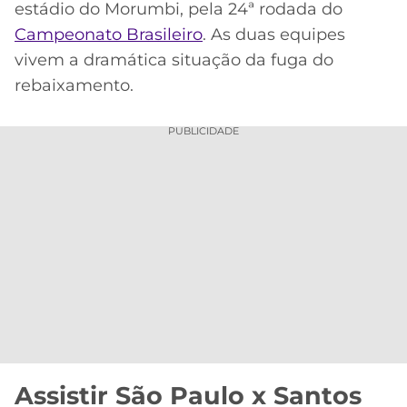
estádio do Morumbi, pela 24ª rodada do
Acesse o perfil do autor
MERCADO
CÓDIGO
CORINTHIANS
no Twitter
Campeonato Brasileiro
. As duas equipes
DA
DE
LIBERTADORES
vivem a dramática situação da fuga do
BOLA
INDICAÇÃO
SÃO
rebaixamento.
BET365
PAULO
COPA
PALPITES
DO
PUBLICIDADE
CÓDIGO
BRASIL
SANTOS
BETANO
PREMIER
FLAMENGO
MELHORES
LEAGUE
APPS
DE
FLUMINENSE
COPA
APOSTAS
SUL-
BOTAFOGO
AMERICANA
CASSINOS
ONLINE
VASCO
LIGA
DOS
MELHORES
CAMPEÕES
Assistir São Paulo x Santos
INTERNACIONAL