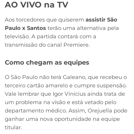
CASSINOS
AO VIVO na TV
ONLINE
LALIGA
2026
GRÊMIO
Aos torcedores que quiserem
assistir São
Paulo x Santos
terão uma alternativa pela
ATLÉTICO
televisão. A partida contará com a
MG
transmissão do canal Premiere.
CRUZEIRO
Como chegam as equipes
O São Paulo não terá Galeano, que recebeu o
terceiro cartão amarelo e cumpre suspensão.
Vale lembrar que Igor Vinícius ainda trata de
um problema na visão e está vetado pelo
departamento médico. Assim, Orejuella pode
ganhar uma nova oportunidade na equipe
titular.