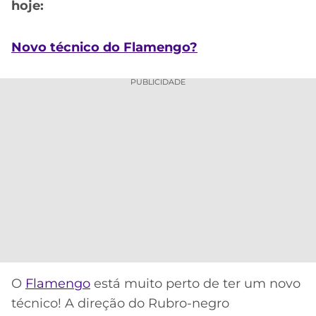
CASSINOS
hoje:
ONLINE
LALIGA
2026
GRÊMIO
Novo técnico do Flamengo?
ATLÉTICO
PUBLICIDADE
MG
CRUZEIRO
O
Flamengo
está muito perto de ter um novo
técnico! A direção do Rubro-negro