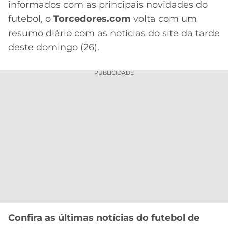
informados com as principais novidades do
MERCADO
CÓDIGO
CORINTHIANS
futebol, o
Torcedores.com
volta com um
DA
DE
LIBERTADORES
resumo diário com as notícias do site da tarde
BOLA
INDICAÇÃO
SÃO
deste domingo (26).
BET365
PAULO
COPA
PALPITES
DO
PUBLICIDADE
CÓDIGO
BRASIL
SANTOS
BETANO
PREMIER
FLAMENGO
MELHORES
LEAGUE
APPS
DE
FLUMINENSE
COPA
APOSTAS
SUL-
BOTAFOGO
AMERICANA
CASSINOS
ONLINE
VASCO
LIGA
DOS
MELHORES
CAMPEÕES
Confira as últimas notícias do futebol de
INTERNACIONAL