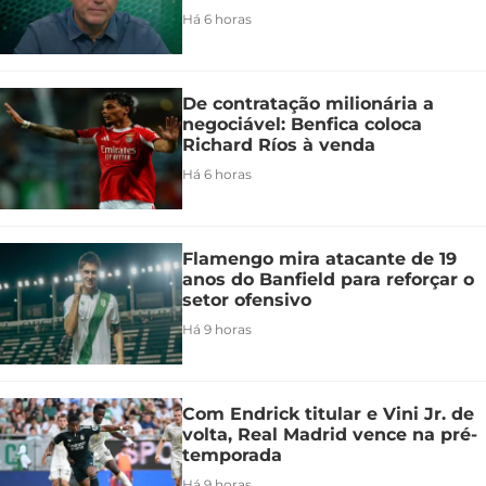
Há 6 horas
De contratação milionária a
negociável: Benfica coloca
Richard Ríos à venda
Há 6 horas
Flamengo mira atacante de 19
anos do Banfield para reforçar o
setor ofensivo
Há 9 horas
Com Endrick titular e Vini Jr. de
volta, Real Madrid vence na pré-
temporada
Há 9 horas