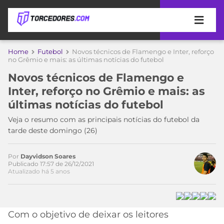
APOSTAS
Home
Futebol
Novos técnicos de Flamengo e Inter, reforço
no Grêmio e mais: as últimas notícias do futebol
ÚLTIMAS
DICAS
Novos técnicos de Flamengo e
DE
Inter, reforço no Grêmio e mais: as
APOSTA
COPA
últimas notícias do futebol
DO
MUNDO
MELHORES
Veja o resumo com as principais notícias do futebol da
SITES
tarde deste domingo (26)
DE
TIMES
APOSTAS
Por
Dayvidson Soares
Acesse o perfil do autor
2026
Publicado 17:57 de 26/12/2021
Atualizado há 5 anos
no Twitter
CAMPEONATOS
MEU
TIME
CÓDIGO
MÍDIA
PROMOCIONAL
BRASILEIRÃO
ESPORTIVA
BETBOOM
PALMEIRAS
SÉRIE
Com o objetivo de deixar os leitores
A