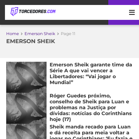
APOSTAS
Home
Emerson Sheik
Page 11
EMERSON SHEIK
ÚLTIMAS
DICAS
DE
APOSTA
COPA
Emerson Sheik garante time da
DO
Série A que vai vencer a
MUNDO
MELHORES
Libertadores: “Vai jogar o
SITES
Mundial”
DE
TIMES
APOSTAS
Róger Guedes próximo,
2026
conselho de Sheik para Luan e
CAMPEONATOS
MEU
problemas na Justiça por
dívidas: notícias do Corinthians
TIME
CÓDIGO
hoje (17)
MÍDIA
PROMOCIONAL
BRASILEIRÃO
Sheik manda recado para Luan
ESPORTIVA
BETBOOM
PALMEIRAS
SÉRIE
e dá receita para meia voltar a
A
jogar no Corinthians: ‘Eu fazia e