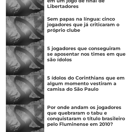
em um jogo de final de
Libertadores
Sem papas na língua: cinco
jogadores que já criticaram o
próprio clube
5 jogadores que conseguiram
se aposentar nos times em que
são ídolos
5 ídolos do Corinthians que em
algum momento vestiram a
camisa do São Paulo
Por onde andam os jogadores
que quebraram o tabu e
conquistaram o título brasileiro
pelo Fluminense em 2010?