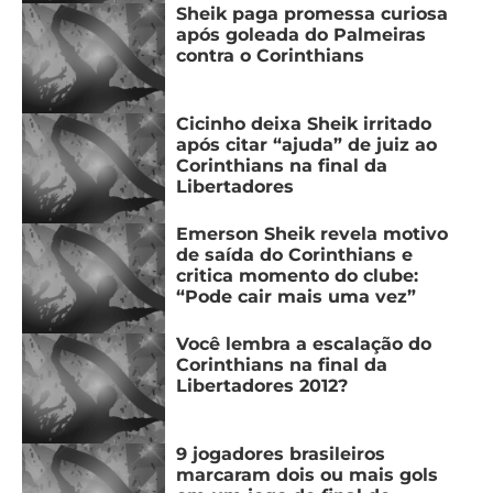
CASSINOS
Sheik paga promessa curiosa
ONLINE
após goleada do Palmeiras
LALIGA
2026
GRÊMIO
contra o Corinthians
ATLÉTICO
Cicinho deixa Sheik irritado
MG
após citar “ajuda” de juiz ao
Corinthians na final da
Libertadores
CRUZEIRO
Emerson Sheik revela motivo
de saída do Corinthians e
critica momento do clube:
“Pode cair mais uma vez”
Você lembra a escalação do
Corinthians na final da
Libertadores 2012?
9 jogadores brasileiros
marcaram dois ou mais gols