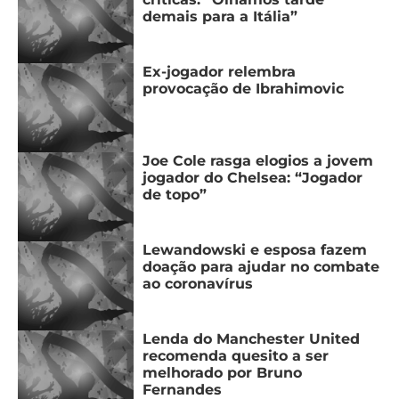
demais para a Itália”
MERCADO
CÓDIGO
CORINTHIANS
DA
DE
LIBERTADORES
BOLA
INDICAÇÃO
Ex-jogador relembra
SÃO
BET365
provocação de Ibrahimovic
PAULO
COPA
PALPITES
DO
CÓDIGO
BRASIL
SANTOS
BETANO
Joe Cole rasga elogios a jovem
jogador do Chelsea: “Jogador
PREMIER
FLAMENGO
de topo”
MELHORES
LEAGUE
APPS
DE
FLUMINENSE
Lewandowski e esposa fazem
COPA
APOSTAS
doação para ajudar no combate
SUL-
ao coronavírus
BOTAFOGO
AMERICANA
CASSINOS
ONLINE
Lenda do Manchester United
VASCO
LIGA
recomenda quesito a ser
DOS
melhorado por Bruno
MELHORES
CAMPEÕES
INTERNACIONAL
Fernandes