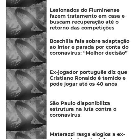
CASSINOS
ONLINE
Lesionados do Fluminense
LALIGA
2026
GRÊMIO
fazem tratamento em casa e
buscam recuperação até o
retorno das competições
ATLÉTICO
MG
Boschilia fala sobre adaptação
ao Inter e parada por conta do
coronavírus: “Melhor decisão”
CRUZEIRO
Ex-jogador português diz que
Cristiano Ronaldo é temido e
pode jogar até os 40 anos
São Paulo disponibiliza
estrutura na luta contra o
coronavírus
Materazzi rasga elogios a ex-