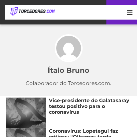
APOSTAS
ÚLTIMAS
DICAS
DE
APOSTA
COPA
DO
Ítalo Bruno
MUNDO
MELHORES
SITES
Colaborador do Torcedores.com.
DE
TIMES
APOSTAS
2026
Vice-presidente do Galatasaray
CAMPEONATOS
MEU
testou positivo para o
coronavírus
TIME
CÓDIGO
MÍDIA
PROMOCIONAL
BRASILEIRÃO
ESPORTIVA
BETBOOM
PALMEIRAS
SÉRIE
Coronavírus: Lopetegui faz
A
críticas: “Olhamos tarde