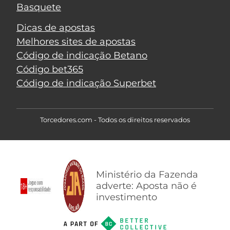
Basquete
Dicas de apostas
Melhores sites de apostas
Código de indicação Betano
Código bet365
Código de indicação Superbet
Torcedores.com - Todos os direitos reservados
Ministério da Fazenda
adverte: Aposta não é
investimento