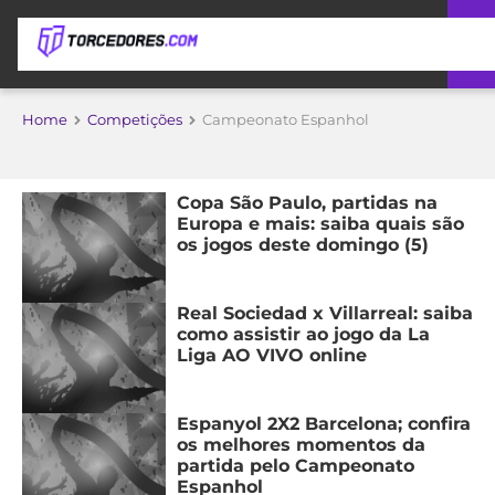
APOSTAS
Home
Competições
Campeonato Espanhol
ÚLTIMAS
DICAS
DE
APOSTA
Copa São Paulo, partidas na
COPA
Europa e mais: saiba quais são
DO
os jogos deste domingo (5)
MUNDO
MELHORES
SITES
DE
Real Sociedad x Villarreal: saiba
TIMES
APOSTAS
como assistir ao jogo da La
Liga AO VIVO online
2026
CAMPEONATOS
MEU
TIME
CÓDIGO
Espanyol 2X2 Barcelona; confira
MÍDIA
PROMOCIONAL
BRASILEIRÃO
os melhores momentos da
partida pelo Campeonato
ESPORTIVA
BETBOOM
PALMEIRAS
SÉRIE
Espanhol
A