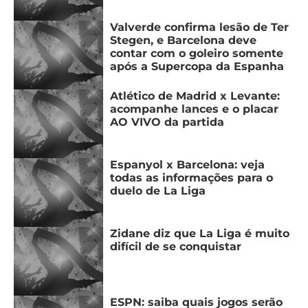
Valverde confirma lesão de Ter
Stegen, e Barcelona deve
contar com o goleiro somente
após a Supercopa da Espanha
Atlético de Madrid x Levante:
acompanhe lances e o placar
AO VIVO da partida
Espanyol x Barcelona: veja
todas as informações para o
duelo de La Liga
Zidane diz que La Liga é muito
difícil de se conquistar
ESPN: saiba quais jogos serão