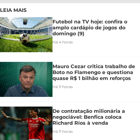
LEIA MAIS
Futebol na TV hoje: confira o
amplo cardápio de jogos do
domingo (9)
Há 4 horas
Mauro Cezar critica trabalho de
Boto no Flamengo e questiona
quase R$ 1 bilhão em reforços
Há 11 horas
De contratação milionária a
negociável: Benfica coloca
Richard Ríos à venda
Há 11 horas