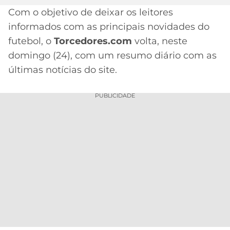
Com o objetivo de deixar os leitores
MERCADO
CÓDIGO
CORINTHIANS
informados com as principais novidades do
DA
DE
LIBERTADORES
BOLA
INDICAÇÃO
futebol, o
Torcedores.com
volta, neste
SÃO
BET365
domingo (24), com um resumo diário com as
PAULO
COPA
PALPITES
DO
últimas notícias do site.
CÓDIGO
BRASIL
SANTOS
BETANO
PUBLICIDADE
PREMIER
FLAMENGO
MELHORES
LEAGUE
APPS
DE
FLUMINENSE
COPA
APOSTAS
SUL-
BOTAFOGO
AMERICANA
CASSINOS
ONLINE
VASCO
LIGA
DOS
MELHORES
CAMPEÕES
INTERNACIONAL