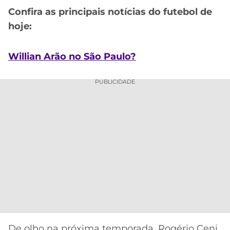
CASSINOS
Confira as principais notícias do futebol de
ONLINE
LALIGA
2026
GRÊMIO
hoje:
ATLÉTICO
Willian Arão no São Paulo?
MG
PUBLICIDADE
CRUZEIRO
De olho na próxima temporada, Rogério Ceni