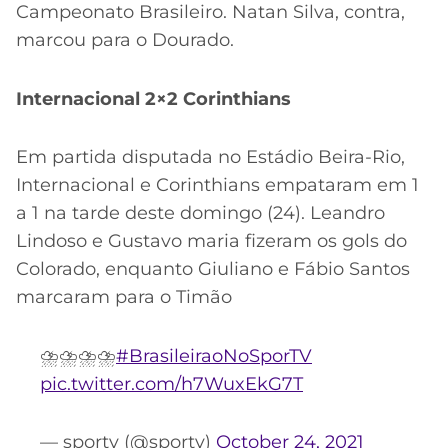
Campeonato Brasileiro. Natan Silva, contra,
marcou para o Dourado.
Internacional 2×2 Corinthians
Em partida disputada no Estádio Beira-Rio,
Internacional e Corinthians empataram em 1
a 1 na tarde deste domingo (24). Leandro
Lindoso e Gustavo maria fizeram os gols do
Colorado, enquanto Giuliano e Fábio Santos
marcaram para o Timão
⛈️⛈️⛈️⛈️
#BrasileiraoNoSporTV
pic.twitter.com/h7WuxEkG7T
— sportv (@sportv)
October 24, 2021