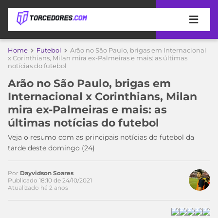
APOSTAS
Home
Futebol
Arão no São Paulo, brigas em Internacional
x Corinthians, Milan mira ex-Palmeiras e mais: as últimas
notícias do futebol
ÚLTIMAS
DICAS
DE
Arão no São Paulo, brigas em
APOSTA
COPA
Internacional x Corinthians, Milan
DO
mira ex-Palmeiras e mais: as
MUNDO
MELHORES
últimas notícias do futebol
SITES
DE
Veja o resumo com as principais notícias do futebol da
TIMES
APOSTAS
tarde deste domingo (24)
Acesse o perfil do autor
2026
no Twitter
CAMPEONATOS
MEU
Por
Dayvidson Soares
TIME
Publicado 18:10 de 24/10/2021
CÓDIGO
Atualizado há 2 anos
MÍDIA
PROMOCIONAL
BRASILEIRÃO
ESPORTIVA
BETBOOM
PALMEIRAS
SÉRIE
A