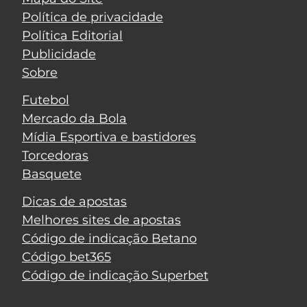
Política de privacidade
MERCADO
CÓDIGO
CORINTHIANS
Política Editorial
DA
DE
LIBERTADORES
BOLA
INDICAÇÃO
Publicidade
SÃO
BET365
Sobre
PAULO
COPA
PALPITES
DO
Futebol
CÓDIGO
BRASIL
SANTOS
Mercado da Bola
BETANO
Mídia Esportiva e bastidores
PREMIER
FLAMENGO
Torcedoras
MELHORES
LEAGUE
APPS
Basquete
DE
FLUMINENSE
COPA
Dicas de apostas
APOSTAS
SUL-
Melhores sites de apostas
BOTAFOGO
AMERICANA
Código de indicação Betano
CASSINOS
ONLINE
Código bet365
VASCO
LIGA
Código de indicação Superbet
DOS
MELHORES
CAMPEÕES
INTERNACIONAL