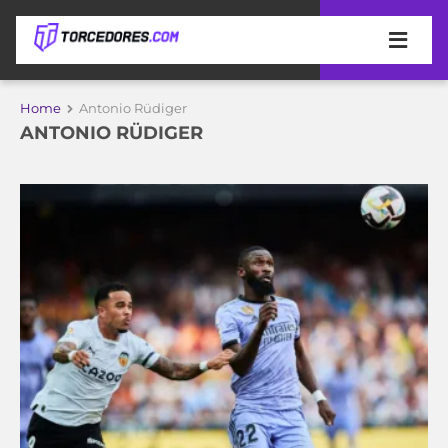
APOSTAS
Home
Antonio Rüdiger
ANTONIO RÜDIGER
ÚLTIMAS
DICAS
DE
APOSTA
COPA
DO
MUNDO
MELHORES
SITES
DE
TIMES
APOSTAS
2026
CAMPEONATOS
MEU
TIME
CÓDIGO
MÍDIA
PROMOCIONAL
BRASILEIRÃO
ESPORTIVA
BETBOOM
PALMEIRAS
SÉRIE
A