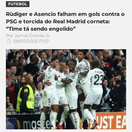
CASSINOS
FUTEBOL
ONLINE
LALIGA
2026
GRÊMIO
Rüdiger e Asencio falham em gols contra o
PSG e torcida do Real Madrid corneta:
“Time tá sendo engolido”
ATLÉTICO
Por
Jamis Gomes Jr.
MG
09/07/2025 17:57
CRUZEIRO