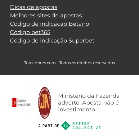
Dicas de apostas
Melhores sites de apostas
Código de indicação Betano
Código bet365
Código de indicação Superbet
Torcedores.com - Todos os direitos reservados
Ministério da Fazenda
adverte: Aposta não é
investimento