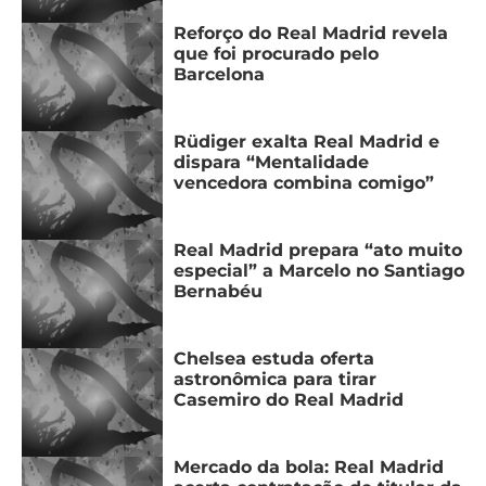
Reforço do Real Madrid revela
que foi procurado pelo
Barcelona
Rüdiger exalta Real Madrid e
dispara “Mentalidade
vencedora combina comigo”
Real Madrid prepara “ato muito
especial” a Marcelo no Santiago
Bernabéu
Chelsea estuda oferta
astronômica para tirar
Casemiro do Real Madrid
Mercado da bola: Real Madrid