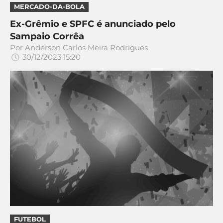
CASSINOS
MERCADO-DA-BOLA
ONLINE
LALIGA
2026
GRÊMIO
Ex-Grêmio e SPFC é anunciado pelo
Sampaio Corrêa
Por
Anderson Carlos Meira Rodrigues
ATLÉTICO
30/12/2023 15:20
MG
CRUZEIRO
FUTEBOL