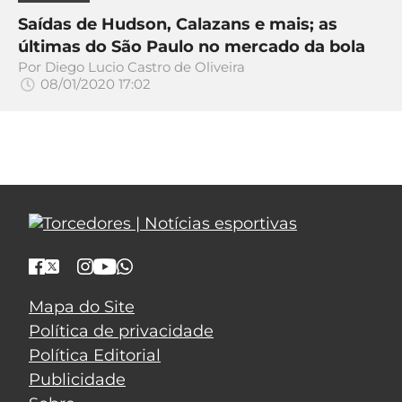
Saídas de Hudson, Calazans e mais; as
últimas do São Paulo no mercado da bola
Por
Diego Lucio Castro de Oliveira
08/01/2020 17:02
Mapa do Site
Política de privacidade
Política Editorial
Publicidade