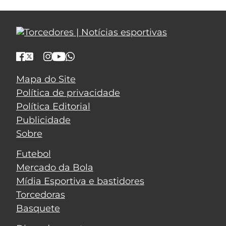
Mapa do Site
Política de privacidade
Política Editorial
Publicidade
Sobre
Futebol
Mercado da Bola
Mídia Esportiva e bastidores
Torcedoras
Basquete