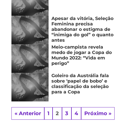
Apesar da vitória, Seleção
Feminina precisa
abandonar o estigma de
“inimiga do gol” o quanto
antes
Meio-campista revela
medo de jogar a Copa do
Mundo 2022: “Vida em
perigo”
Goleiro da Austrália fala
sobre ‘papel de bobo’ e
classificação da seleção
para a Copa
« Anterior
1
2
3
4
Próximo »