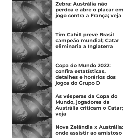
Zebra: Austrália não
perdoa e abre o placar em
jogo contra a França; veja
Tim Cahill prevê Brasil
campeão mundial; Catar
eliminaria a Inglaterra
Copa do Mundo 2022:
confira estatísticas,
detalhes e horários dos
jogos do Grupo D
Às vésperas da Copa do
Mundo, jogadores da
Austrália criticam o Catar;
veja
Nova Zelândia x Austrália:
onde assistir ao amistoso