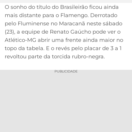
O sonho do título do Brasileirão ficou ainda
MERCADO
CÓDIGO
CORINTHIANS
mais distante para o Flamengo. Derrotado
DA
DE
LIBERTADORES
BOLA
INDICAÇÃO
pelo Fluminense no Maracanã neste sábado
SÃO
BET365
(23), a equipe de Renato Gaúcho pode ver o
PAULO
COPA
PALPITES
DO
Atlético-MG abrir uma frente ainda maior no
CÓDIGO
BRASIL
topo da tabela. E o revés pelo placar de 3 a 1
SANTOS
BETANO
revoltou parte da torcida rubro-negra.
PREMIER
FLAMENGO
MELHORES
LEAGUE
PUBLICIDADE
APPS
DE
FLUMINENSE
COPA
APOSTAS
SUL-
BOTAFOGO
AMERICANA
CASSINOS
ONLINE
VASCO
LIGA
DOS
MELHORES
CAMPEÕES
INTERNACIONAL