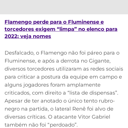
CASSINOS
ONLINE
LALIGA
2026
GRÊMIO
Flamengo perde para o Fluminense e
ATLÉTICO
torcedores exigem “limpa” no elenco para
MG
2022; veja nomes
CRUZEIRO
Desfalcado, o Flamengo não foi páreo para o
Fluminense, e após a derrota no Gigante,
diversos torcedores utilizaram as redes sociais
para criticar a postura da equipe em campo e
alguns jogadores foram amplamente
criticados, com direito a “lista de dispensas”.
Apesar de ter anotado o único tento rubro-
negro na partida, o lateral Renê foi alvo de
diversas críticas. O atacante Vitor Gabriel
também não foi “perdoado”.