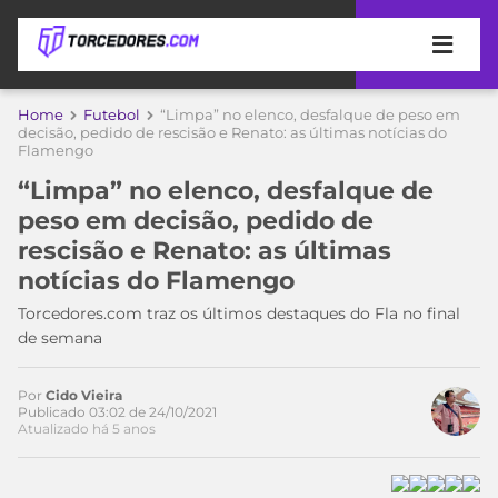
APOSTAS
Home
Futebol
“Limpa” no elenco, desfalque de peso em
decisão, pedido de rescisão e Renato: as últimas notícias do
Flamengo
ÚLTIMAS
DICAS
DE
“Limpa” no elenco, desfalque de
APOSTA
COPA
peso em decisão, pedido de
DO
rescisão e Renato: as últimas
MUNDO
MELHORES
notícias do Flamengo
SITES
DE
Torcedores.com traz os últimos destaques do Fla no final
TIMES
APOSTAS
de semana
2026
CAMPEONATOS
MEU
Por
Cido Vieira
TIME
Publicado 03:02 de 24/10/2021
CÓDIGO
Atualizado há 5 anos
MÍDIA
PROMOCIONAL
BRASILEIRÃO
Acesse o perfil do autor
ESPORTIVA
BETBOOM
PALMEIRAS
SÉRIE
no Twitter
A