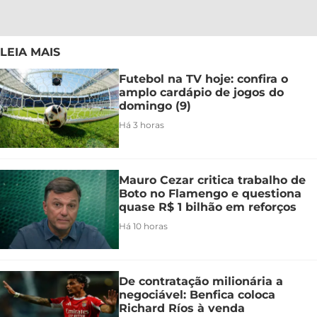
LEIA MAIS
Futebol na TV hoje: confira o
amplo cardápio de jogos do
domingo (9)
Há 3 horas
Mauro Cezar critica trabalho de
Boto no Flamengo e questiona
quase R$ 1 bilhão em reforços
Há 10 horas
De contratação milionária a
negociável: Benfica coloca
Richard Ríos à venda