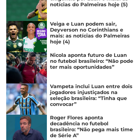
notícias do Palmeiras hoje (5)
Veiga e Luan podem sair,
Deyverson no Corinthians e
mais: as notícias do Palmeiras
hoje (4)
Nicola aponta futuro de Luan
no futebol brasileiro: “Não pode
ter mais oportunidades”
Vampeta inclui Luan entre dois
jogadores injustiçados na
seleção brasileira: “Tinha que
convocar”
Roger Flores aponta
decadência no futebol
brasileiro: “Não pega mais time
de Série A”