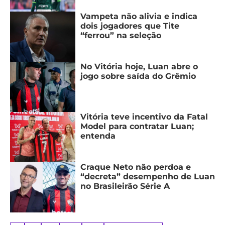
Vampeta não alivia e indica
dois jogadores que Tite
“ferrou” na seleção
No Vitória hoje, Luan abre o
jogo sobre saída do Grêmio
Vitória teve incentivo da Fatal
Model para contratar Luan;
entenda
Craque Neto não perdoa e
“decreta” desempenho de Luan
no Brasileirão Série A