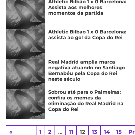
Athletic Bilbão 1 x 0 Barcelona:
Assista aos melhores
momentos da partida
Athletic Bilbao 1 x 0 Barcelona:
assista ao gol da Copa do Rei
Real Madrid amplia marca
negativa atuando no Santiago
Bernabéu pela Copa do Rei
neste século
Sobrou até para o Palmeiras:
confira os memes da
eliminação do Real Madrid na
Copa do Rei
«
1
2
…
11
12
13
14
15
P