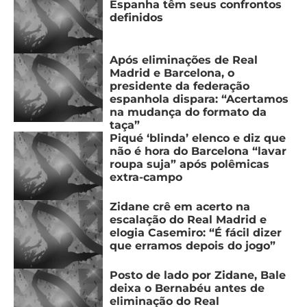
CASSINOS
Espanha têm seus confrontos
ONLINE
definidos
LALIGA
2026
GRÊMIO
Após eliminações de Real
ATLÉTICO
Madrid e Barcelona, o
MG
presidente da federação
espanhola dispara: “Acertamos
na mudança do formato da
CRUZEIRO
taça”
Piqué ‘blinda’ elenco e diz que
não é hora do Barcelona “lavar
roupa suja” após polêmicas
extra-campo
Zidane crê em acerto na
escalação do Real Madrid e
elogia Casemiro: “É fácil dizer
que erramos depois do jogo”
Posto de lado por Zidane, Bale
deixa o Bernabéu antes de
eliminação do Real