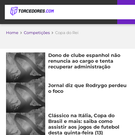
APOSTAS
Home
Competições
Copa do Rei
ÚLTIMAS
DICAS
DE
APOSTA
Dono de clube espanhol não
COPA
renuncia ao cargo e tenta
DO
recuperar administração
MUNDO
MELHORES
SITES
DE
Jornal diz que Rodrygo perdeu
TIMES
APOSTAS
o foco
2026
CAMPEONATOS
MEU
TIME
CÓDIGO
Clássico na Itália, Copa do
MÍDIA
PROMOCIONAL
BRASILEIRÃO
Brasil e mais: saiba como
assistir aos jogos de futebol
ESPORTIVA
BETBOOM
PALMEIRAS
SÉRIE
desta quinta-feira (13)
A