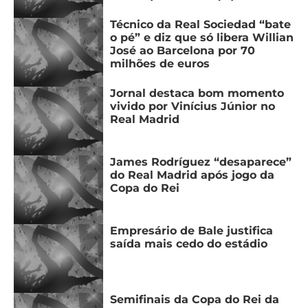
MERCADO
CÓDIGO
CORINTHIANS
Técnico da Real Sociedad “bate
DA
DE
LIBERTADORES
o pé” e diz que só libera Willian
José ao Barcelona por 70
BOLA
INDICAÇÃO
SÃO
milhões de euros
BET365
PAULO
COPA
PALPITES
DO
Jornal destaca bom momento
CÓDIGO
BRASIL
vivido por Vinícius Júnior no
SANTOS
BETANO
Real Madrid
PREMIER
FLAMENGO
MELHORES
LEAGUE
James Rodríguez “desaparece”
APPS
do Real Madrid após jogo da
DE
FLUMINENSE
Copa do Rei
COPA
APOSTAS
SUL-
BOTAFOGO
AMERICANA
Empresário de Bale justifica
CASSINOS
saída mais cedo do estádio
ONLINE
VASCO
LIGA
DOS
MELHORES
CAMPEÕES
Semifinais da Copa do Rei da
INTERNACIONAL