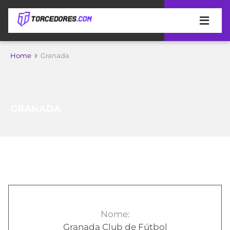
APOSTAS
Home
Granada
ÚLTIMAS
DICAS
DE
APOSTA
COPA
GRANADA
DO
MUNDO
MELHORES
SITES
DE
TIMES
SOBRE O CLUBE
APOSTAS
2026
CAMPEONATOS
MEU
TIME
CÓDIGO
MÍDIA
PROMOCIONAL
BRASILEIRÃO
Nome:
ESPORTIVA
BETBOOM
PALMEIRAS
SÉRIE
Granada Club de Fútbol
A