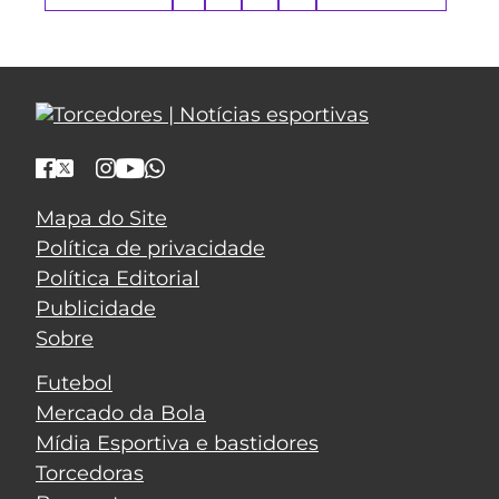
Mapa do Site
Política de privacidade
Política Editorial
Publicidade
Sobre
Futebol
Mercado da Bola
Mídia Esportiva e bastidores
Torcedoras