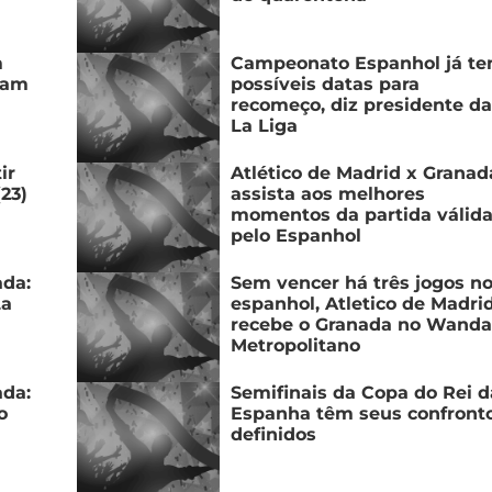
m
Campeonato Espanhol já t
jam
possíveis datas para
recomeço, diz presidente da
La Liga
ir
Atlético de Madrid x Granad
23)
assista aos melhores
momentos da partida válid
pelo Espanhol
ada:
Sem vencer há três jogos n
La
espanhol, Atletico de Madri
recebe o Granada no Wanda
Metropolitano
ada:
Semifinais da Copa do Rei d
o
Espanha têm seus confront
definidos