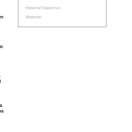
Material Esportivo:
em
Website:
a:
a
o
d
a
os