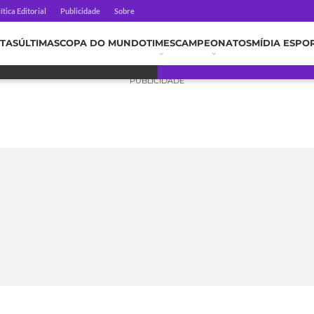
ítica Editorial
Publicidade
Sobre
TAS
ÚLTIMAS
COPA DO MUNDO
TIMES
CAMPEONATOS
MÍDIA ESPO
PUBLICIDADE