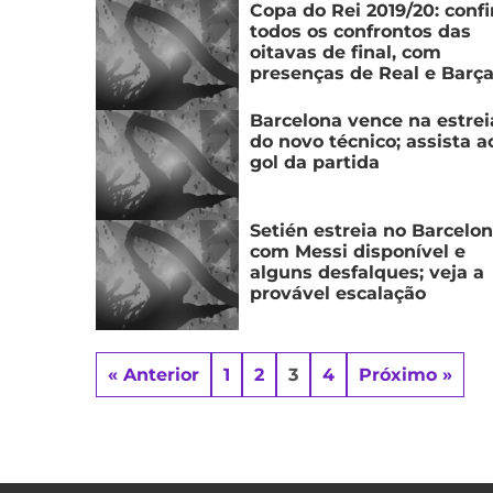
Copa do Rei 2019/20: confi
todos os confrontos das
oitavas de final, com
presenças de Real e Barç
Barcelona vence na estrei
do novo técnico; assista a
gol da partida
Setién estreia no Barcelo
com Messi disponível e
alguns desfalques; veja a
provável escalação
« Anterior
1
2
3
4
Próximo »