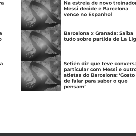
ra
Na estreia de novo treinador
Messi decide e Barcelona
vence no Espanhol
a
a
Barcelona x Granada: Saiba
o
tudo sobre partida de La Li
na
Setién diz que teve convers
particular com Messi e outr
atletas do Barcelona: ‘Gosto
de falar para saber o que
pensam’