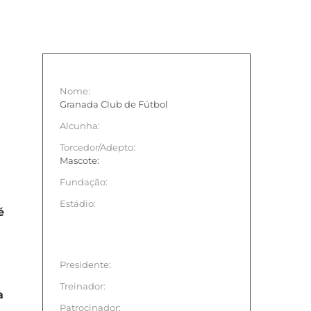
Nome:
Granada Club de Fútbol
Alcunha:
Torcedor/Adepto:
Mascote:
Fundação:
Estádio:
é
Presidente:
Treinador:
a
Patrocinador: