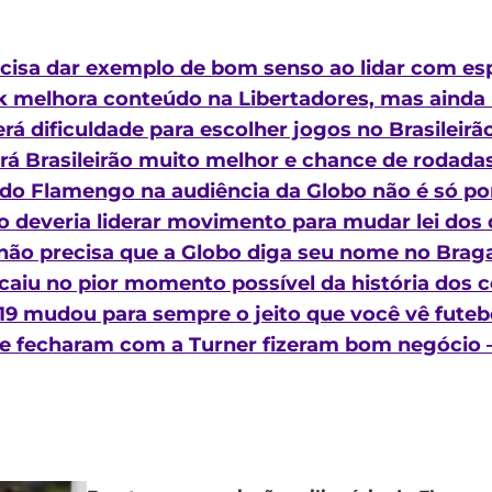
ecisa dar exemplo de bom senso ao lidar com es
k melhora conteúdo na Libertadores, mas ainda
erá dificuldade para escolher jogos no Brasileir
erá Brasileirão muito melhor e chance de rodad
 do Flamengo na audiência da Globo não é só p
 deveria liderar movimento para mudar lei dos 
 não precisa que a Globo diga seu nome no Brag
 caiu no pior momento possível da história dos 
9 mudou para sempre o jeito que você vê futeb
ue fecharam com a Turner fizeram bom negócio 