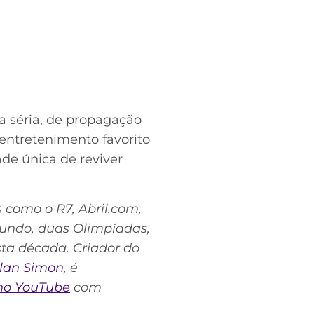
a séria, de propagação
entretenimento favorito
de única de reviver
s como o R7, Abril.com,
Mundo, duas Olimpíadas,
sta década. Criador do
llan Simon
, é
no YouTube
com