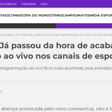
ítica Editorial
Publicidade
Sobre
TAS
ÚLTIMAS
COPA DO MUNDO
TIMES
CAMPEONATOS
MÍDIA ESPO
Já passou da hora de acabar com a programação ao vivo nos canais d
 Já passou da hora de acab
ao vivo nos canais de esp
rogramação ao vivo foi a mais acertada, pois priorida
20
 doença provocada pelo novo coronavírus, não é 