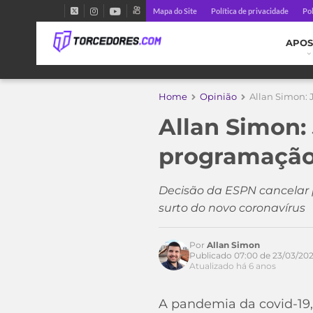
Mapa do Site
Política de privacidade
Pol
APOS
Home
Opinião
Allan Simon: 
Allan Simon:
programação 
Decisão da ESPN cancelar p
surto do novo coronavírus
Por
Allan Simon
Publicado 07:00 de 23/03/20
Atualizado há 6 anos
A pandemia da covid-19,
Acesse o perfil do autor