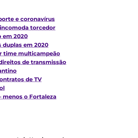
porte e coronavírus
 incomoda torcedor
ão em 2020
as duplas em 2020
or time multicampeão
direitos de transmissão
antino
contratos de TV
ol
– menos o Fortaleza