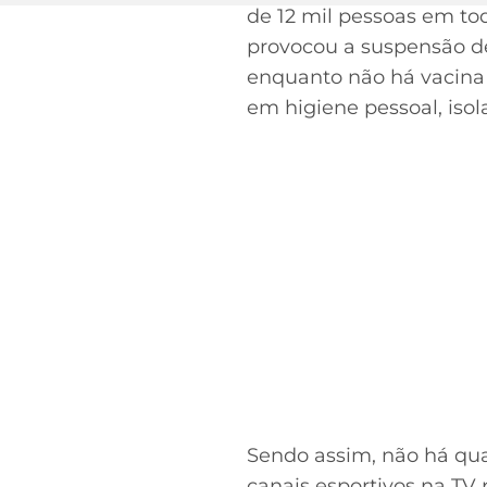
no Twitter
de 12 mil pessoas em to
provocou a suspensão de
enquanto não há vacina
em higiene pessoal, iso
Sendo assim, não há qua
canais esportivos na TV 