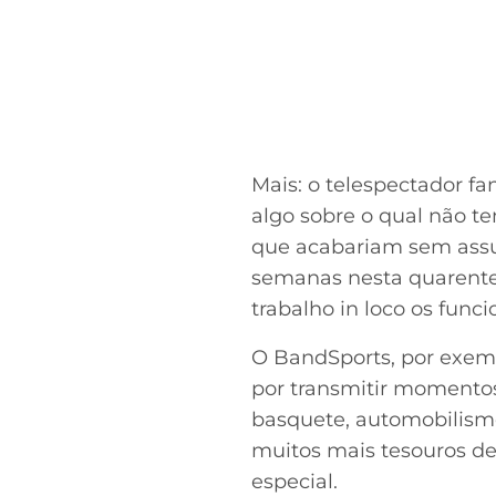
Mais: o telespectador fan
algo sobre o qual não t
que acabariam sem assu
semanas nesta quarente
trabalho in loco os funci
O BandSports, por exemp
por transmitir momentos 
basquete, automobilismo,
muitos mais tesouros d
especial.