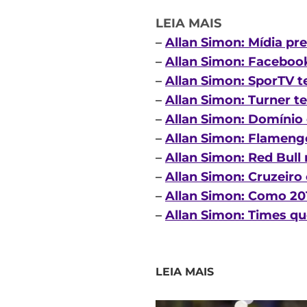
LEIA MAIS
–
Allan Simon: Mídia pr
–
Allan Simon: Faceboo
–
Allan Simon: SporTV t
–
Allan Simon: Turner t
–
Allan Simon: Domínio
–
Allan Simon: Flamengo
–
Allan Simon: Red Bull
–
Allan Simon: Cruzeiro
–
Allan Simon: Como 201
–
Allan Simon: Times q
LEIA MAIS