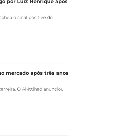
go por Luiz Henrique após
ebeu o sinal positivo do
 no mercado após três anos
arreira. O Al-Ittihad anunciou