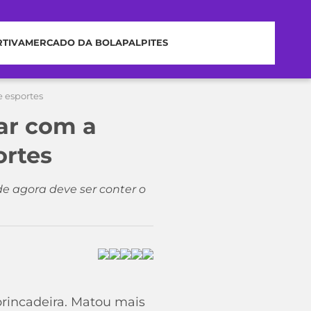
RTIVA
MERCADO DA BOLA
PALPITES
e esportes
ar com a
ortes
de agora deve ser conter o
brincadeira. Matou mais