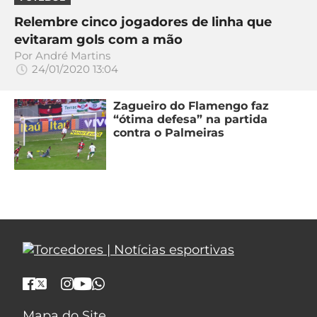
Relembre cinco jogadores de linha que
evitaram gols com a mão
Por
André Martins
24/01/2020 13:04
Zagueiro do Flamengo faz
“ótima defesa” na partida
contra o Palmeiras
Mapa do Site