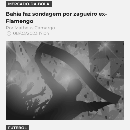
CASSINOS
MERCADO-DA-BOLA
ONLINE
LALIGA
2026
GRÊMIO
Bahia faz sondagem por zagueiro ex-
Flamengo
Por
Matheus Camargo
ATLÉTICO
08/03/2023 17:04
MG
CRUZEIRO
FUTEBOL