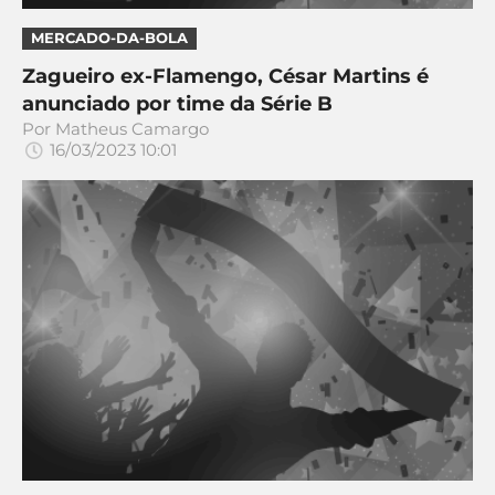
MERCADO
CÓDIGO
CORINTHIANS
MERCADO-DA-BOLA
DA
DE
LIBERTADORES
Zagueiro ex-Flamengo, César Martins é
BOLA
INDICAÇÃO
SÃO
anunciado por time da Série B
BET365
PAULO
COPA
Por
Matheus Camargo
PALPITES
DO
16/03/2023 10:01
CÓDIGO
BRASIL
SANTOS
BETANO
PREMIER
FLAMENGO
MELHORES
LEAGUE
APPS
DE
FLUMINENSE
COPA
APOSTAS
SUL-
BOTAFOGO
AMERICANA
CASSINOS
ONLINE
VASCO
LIGA
DOS
MELHORES
CAMPEÕES
INTERNACIONAL