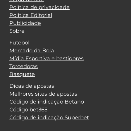
Política de privacidade
Política Editorial
Publicidade
Sobre
Futebol
Mercado da Bola
Mídia Esportiva e bastidores
Torcedoras
Basquete
Dicas de apostas
Melhores sites de apostas
Código de indicação Betano
Código bet365
Código de indicação Superbet