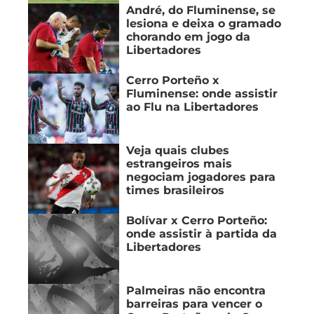
André, do Fluminense, se
lesiona e deixa o gramado
chorando em jogo da
Libertadores
Cerro Porteño x
Fluminense: onde assistir
ao Flu na Libertadores
Veja quais clubes
estrangeiros mais
negociam jogadores para
times brasileiros
Bolívar x Cerro Porteño:
onde assistir à partida da
Libertadores
Palmeiras não encontra
barreiras para vencer o