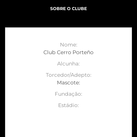
SOBRE O CLUBE
Nome:
Club Cerro Porteño
Alcunha:
Torcedor/Adepto:
Mascote:
Fundação:
Estádio: