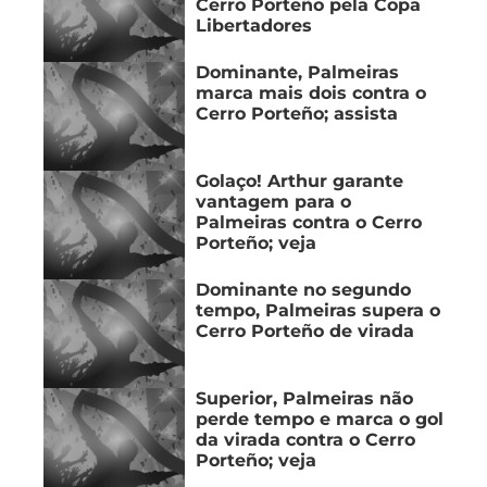
Cerro Porteño pela Copa
Libertadores
Dominante, Palmeiras
marca mais dois contra o
Cerro Porteño; assista
Golaço! Arthur garante
vantagem para o
Palmeiras contra o Cerro
Porteño; veja
Dominante no segundo
tempo, Palmeiras supera o
Cerro Porteño de virada
Superior, Palmeiras não
perde tempo e marca o gol
da virada contra o Cerro
Porteño; veja