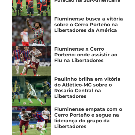
Furacão na Sul-Americana
Fluminense busca a vitória
sobre o Cerro Porteño na
Libertadores da América
Fluminense x Cerro
Porteño: onde assistir ao
Flu na Libertadores
Paulinho brilha em vitória
do Atlético-MG sobre o
Rosario Central na
Libertadores
Fluminense empata com o
Cerro Porteño e segue na
liderança do grupo da
Libertadores