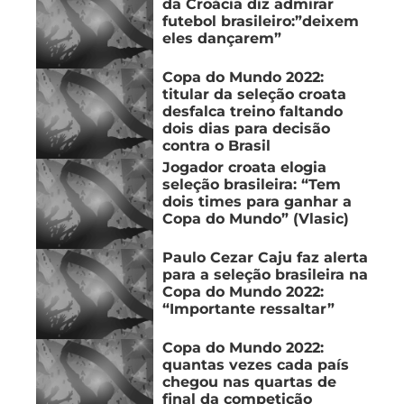
da Croácia diz admirar
futebol brasileiro:”deixem
eles dançarem”
Copa do Mundo 2022:
titular da seleção croata
desfalca treino faltando
dois dias para decisão
contra o Brasil
Jogador croata elogia
seleção brasileira: “Tem
dois times para ganhar a
Copa do Mundo” (Vlasic)
Paulo Cezar Caju faz alerta
para a seleção brasileira na
Copa do Mundo 2022:
“Importante ressaltar”
Copa do Mundo 2022:
quantas vezes cada país
chegou nas quartas de
final da competição