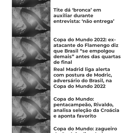
Tite dá ‘bronca’ em
auxiliar durante
entrevista: ‘não entrega’
Copa do Mundo 2022: ex-
atacante do Flamengo diz
que Brasil “se empolgou
demais” antes das quartas
de final
Real Madrid liga alerta
com postura de Modric,
adversário do Brasil, na
Copa do Mundo 2022
Copa do Mundo:
pentacampeão, Rivaldo,
analisa seleção da Croácia
e aponta favorito
Copa do Mundo: zagueiro