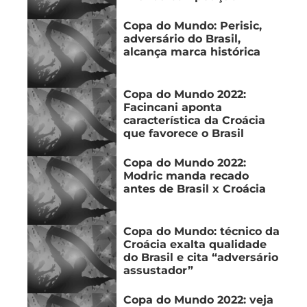
Copa do Mundo: Perisic,
adversário do Brasil,
alcança marca histórica
Copa do Mundo 2022:
Facincani aponta
característica da Croácia
que favorece o Brasil
Copa do Mundo 2022:
Modric manda recado
antes de Brasil x Croácia
Copa do Mundo: técnico da
Croácia exalta qualidade
do Brasil e cita “adversário
assustador”
Copa do Mundo 2022: veja