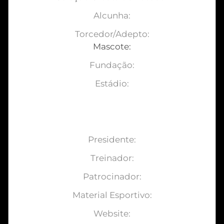
MERCADO
CÓDIGO
CORINTHIANS
Alcunha:
DA
DE
LIBERTADORES
Torcedor/Adepto:
BOLA
INDICAÇÃO
SÃO
Mascote:
BET365
PAULO
COPA
PALPITES
DO
Fundação:
CÓDIGO
BRASIL
SANTOS
Estádio:
BETANO
PREMIER
FLAMENGO
MELHORES
LEAGUE
APPS
DE
FLUMINENSE
Presidente:
COPA
APOSTAS
SUL-
Treinador:
BOTAFOGO
AMERICANA
CASSINOS
Patrocinador:
ONLINE
VASCO
LIGA
Material Esportivo:
DOS
MELHORES
CAMPEÕES
Website:
INTERNACIONAL