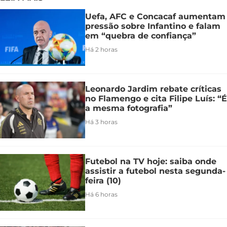
Uefa, AFC e Concacaf aumentam
pressão sobre Infantino e falam
em “quebra de confiança”
Há 2 horas
Leonardo Jardim rebate críticas
no Flamengo e cita Filipe Luís: “É
a mesma fotografia”
Há 3 horas
Futebol na TV hoje: saiba onde
assistir a futebol nesta segunda-
feira (10)
Há 6 horas