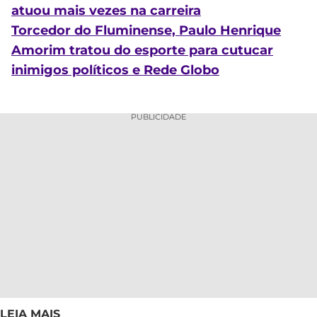
atuou mais vezes na carreira
Torcedor do Fluminense, Paulo Henrique
Amorim tratou do esporte para cutucar
inimigos políticos e Rede Globo
PUBLICIDADE
LEIA MAIS