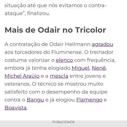
situação até que nós evitamos o contra-
ataque”, finalizou.
Mais de Odair no Tricolor
A contratação de Odair Hellmann
agradou
aos torcedores do Fluminense. O treinador
costuma valorizar o
elenco
com frequência,
embora já tenha elogiado
Miguel
,
Nenê
,
Michel Araújo
e a
mescla
entre jovens e
veteranos. O técnico se mostrou muito
satisfeito com o desempenho da equipe
contra o
Bangu
e já elogiou
Flamengo
e
Boavista
.
PUBLICIDADE