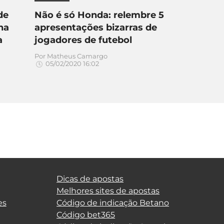
de
Não é só Honda: relembre 5
 na
apresentações bizarras de
a
jogadores de futebol
Por
Matheus Camargo
05/02/2020 16:02
Dicas de apostas
Melhores sites de apostas
es
Código de indicação Betano
Código bet365