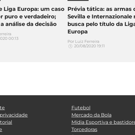
 e Liga Europa: um caso
Prévia tática: as armas 
 puro e verdadeiro;
Sevilla e Internazionale
 a análise da decisão
busca pelo título da Lig
Europa
erreira
020 00:13
Por
Luiz Ferreira
20/08/2020 19:11
te
Futebol
 privacidade
Mercado da Bola
torial
Mídia Esportiva e bastidor
e
Torcedoras