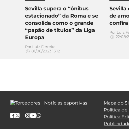
Sevilla supera o “ônibus
Sevilla
estacionado” da Roma e se
de amor
consolida como o grande
confira
“papão de títulos” da Liga
Por
Luiz F
Europa
22/08/2
Por
Luiz Ferreira
01/06/2023 15:12
Mapa do Si
Política de
Política Edi
Publicidad